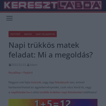
Skip
to
content
FEJTÖRŐ
MATEK
NAPI FELADATOK
Napi trükkös matek
feladat: Mi a megoldás?
2022.02.02.
Adam
Kezdőlap
»
Fejtörő
Nagyon sok fajta
kvízünk
, vagy épp
feladatunk
van, amivel
karbantarthatod az agytekervényeidet, csak nézz körül itt, vagy
a
napifeladat.hu-n
ahol
további érdekes napi feladatokat
találhatsz!