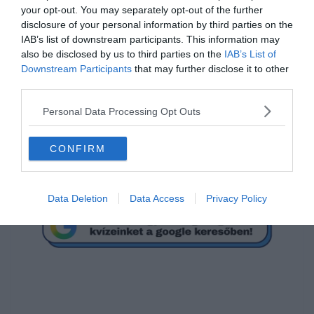
your opt-out. You may separately opt-out of the further
disclosure of your personal information by third parties on the
Mi a megoldás?
IAB’s list of downstream participants. This information may
also be disclosed by us to third parties on the
IAB’s List of
Downstream Participants
that may further disclose it to other
third parties.
90
Personal Data Processing Opt Outs
60
CONFIRM
55
Data Deletion
Data Access
Privacy Policy