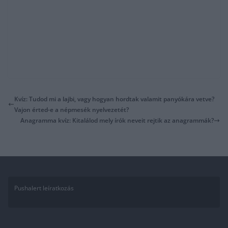
Kvíz: Tudod mi a lajbi, vagy hogyan hordtak valamit panyókára vetve?
Vajon érted-e a népmesék nyelvezetét?
Anagramma kvíz: Kitalálod mely írók neveit rejtik az anagrammák?
Pushalert leíratkozás