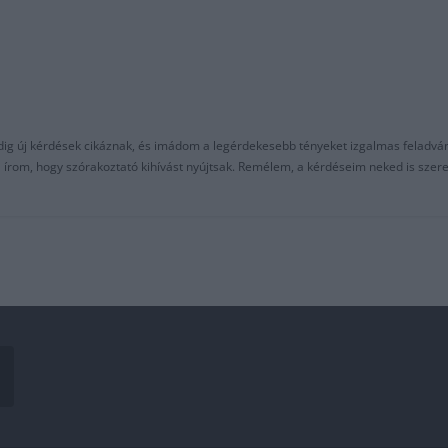
ndig új kérdések cikáznak, és imádom a legérdekesebb tényeket izgalmas feladvá
al írom, hogy szórakoztató kihívást nyújtsak. Remélem, a kérdéseim neked is sze