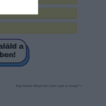
Napi feladat: Melyik film címét rejtik az emojik?