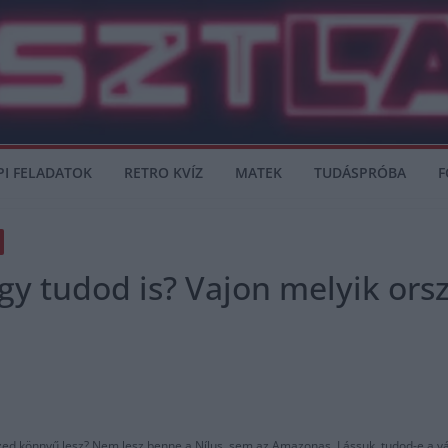
PI FELADATOK
RETRO KVÍZ
MATEK
TUDÁSPRÓBA
F
vagy tudod is? Vajon melyik or
szed könnyű lesz? Nem lesz benne a Nílus, sem az Amazonas. Lássuk, tudod-e a v