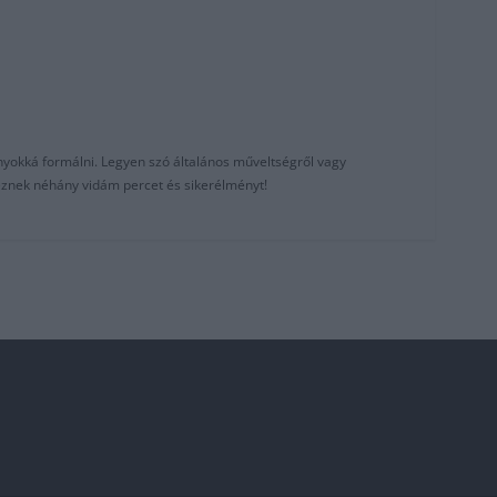
nyokká formálni. Legyen szó általános műveltségről vagy
reznek néhány vidám percet és sikerélményt!