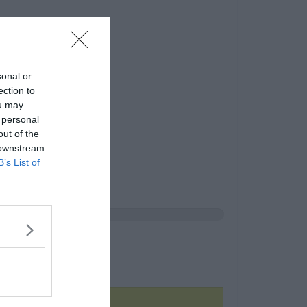
sonal or
ection to
ou may
 personal
out of the
 downstream
B’s List of