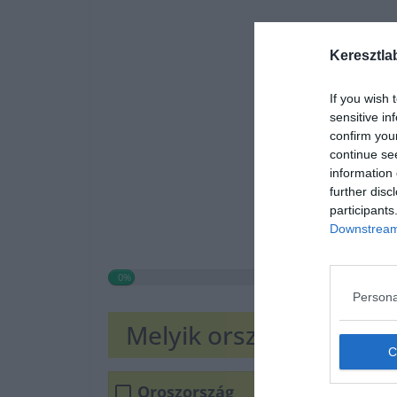
Keresztla
If you wish 
sensitive in
confirm you
continue se
information 
further disc
participants
Downstream 
0%
Persona
Melyik ország folyója a
Oroszország