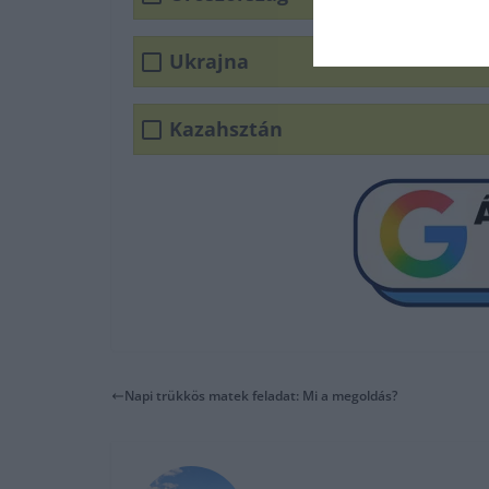
Ukrajna
Kazahsztán
Napi trükkös matek feladat: Mi a megoldás?