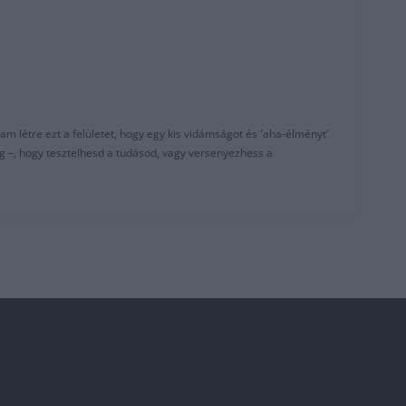
am létre ezt a felületet, hogy egy kis vidámságot és 'aha-élményt'
g –, hogy tesztelhesd a tudásod, vagy versenyezhess a