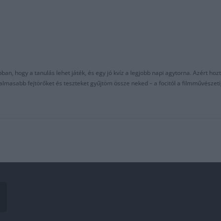
an, hogy a tanulás lehet játék, és egy jó kvíz a legjobb napi agytorna. Azért hozt
asabb fejtörőket és teszteket gyűjtöm össze neked – a focitól a filmművészeti