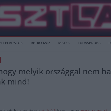
PI FELADATOK
RETRO KVÍZ
MATEK
TUDÁSPRÓBA
F
 hogy melyik országgal nem ha
ák mind!
nk tagja, hisz sokat játszunk,
kérdezünk
. Ha nem vagy tag
gyere, csatlakozz és 