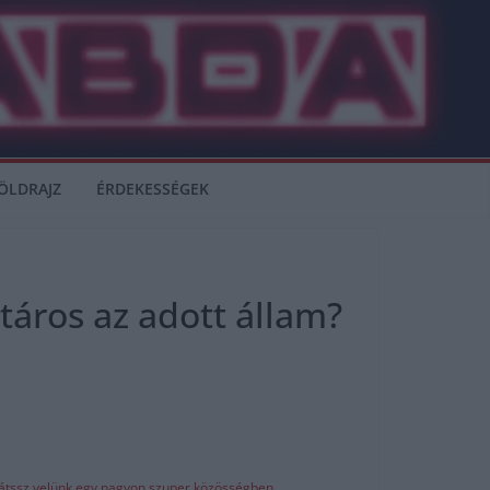
ÖLDRAJZ
ÉRDEKESSÉGEK
táros az adott állam?
játssz velünk egy nagyon szuper közösségben.