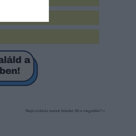
Napi trükkös matek feladat: Mi a megoldás?