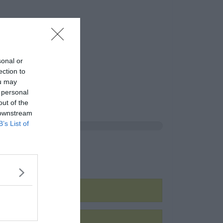
sonal or
ection to
ou may
 personal
out of the
 downstream
B’s List of