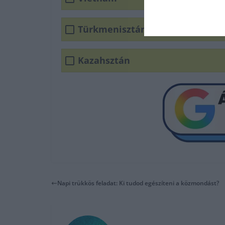
Türkmenisztán
Kazahsztán
Napi trükkös feladat: Ki tudod egészíteni a közmondást?