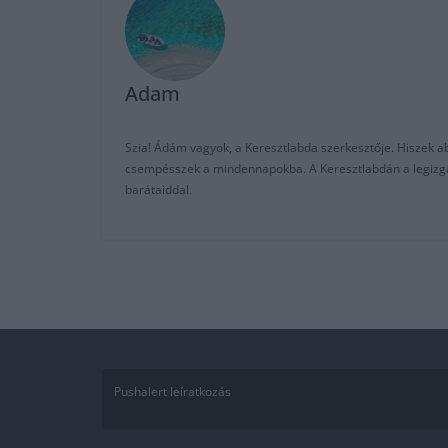
Adam
Szia! Ádám vagyok, a Keresztlabda szerkesztője. Hiszek abb
csempésszek a mindennapokba. A Keresztlabdán a legizgalm
barátaiddal.
Pushalert leíratkozás