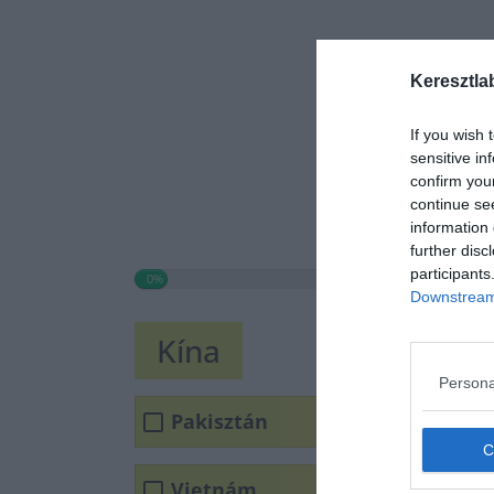
Keresztla
If you wish 
sensitive in
confirm you
continue se
information 
further disc
participants
0%
Downstream 
Kína
Persona
Pakisztán
Vietnám