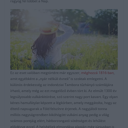
ragyog fel többet a Nap.
Ez az eset valóban megtörtént már egyszer,
méghozzá 1816-ban
,
amit egyébként a „nyár nélküli évnek” is szoktak emlegetni. A
különös érdekesség az indonéziai Tambora tűzhányó számlájára
írható, amely még az ezt megelőző évben tört ki. Az elmúlt 1300 év
legsúlyosabb vulkánkitörése, szó szerint nagy port kavart. Egy olyan
kénes hamufátylat képzett a légkörben, amely meggátolta, hogy az
éltető napsugarak a Föld felszínre érjenek. A nagyjából tonna
milliós nagyságrendben kiköhögött vulkáni anyag pedig a világ
számos pontjáig elért, hátborzongató sötétséget és lehűlést
előidézve ezzel. A helybéliek elmondása alapján még júniusban is