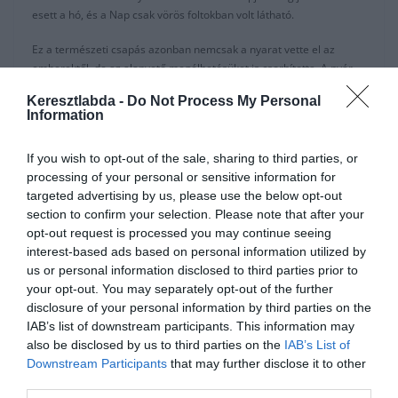
esett a hó, és a Nap csak vörös foltokban volt látható.
Ez a természeti csapás azonban nemcsak a nyarat vette el az
emberektől, de az alapvető megélhetésüket is csorbította. A nyár
nélküli év gyakorlatilag felért egy mezőgazdasági katasztrófával,
Keresztlabda -
Do Not Process My Personal
melyet leginkább Nyugat-Európa, Kanada és az Egyesült Államok
Information
sínylett meg. A tartós fagyok miatt tönkrementek a termések, de
még a jószágok nagy része is elpusztult a hidegben. Ami pedig
If you wish to opt-out of the sale, sharing to third parties, or
talán ennél is rosszabb, hogy a 19. század egyik legnagyobb
processing of your personal or sensitive information for
éhínsége köszöntött be.
targeted advertising by us, please use the below opt-out
section to confirm your selection. Please note that after your
Szerencsére hazánk nem érezte meg különösebben a nyár nélküli
opt-out request is processed you may continue seeing
évet, azt az apróságot leszámítva, hogy a vulkáni por miatt, barna
interest-based ads based on personal information utilized by
színű hó esett télen.
us or personal information disclosed to third parties prior to
your opt-out. You may separately opt-out of the further
disclosure of your personal information by third parties on the
IAB’s list of downstream participants. This information may
also be disclosed by us to third parties on the
IAB’s List of
Downstream Participants
that may further disclose it to other
third parties.