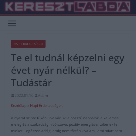
Skip
to
content
NAPI ÉRDEKESSÉGEK
Te el tudnál képzelni egy
évet nyár nélkül? –
Tudástár
2022.01.16.
Adam
Kezdőlap
»
Napi Érdekességek
A nyarat szinte tűkön ülve várjuk: a hosszú nappalok, a kellemes
meleg és a szabadság hívó szava, pozitív energiával töltenek fel
minket – egészen addig, amíg nem történik valami, ami miatt nem