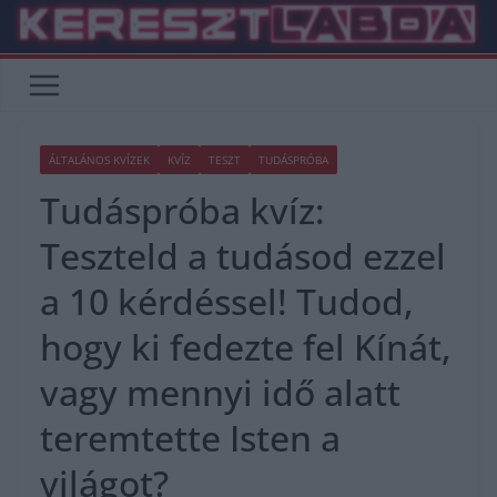
Skip
to
content
ÁLTALÁNOS KVÍZEK
KVÍZ
TESZT
TUDÁSPRÓBA
Tudáspróba kvíz:
Teszteld a tudásod ezzel
a 10 kérdéssel! Tudod,
hogy ki fedezte fel Kínát,
vagy mennyi idő alatt
teremtette Isten a
világot?