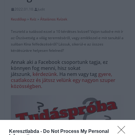
2022.01.10.
Judit
Kezdőlap
»
Kvíz
»
Általános Kvízek
Teszteld a tudásod ezzel a 10 kérdéses kvízzel! Vajon tudod-e mit ír
az Ószövetség a világ teremtéséről, vagy emlékszel-e mit tanultál a
suliban Kína felfedezéséről? Lássuk, sikerül-e az összes
kérdésünkre helyesen felelned?
Annak aki a Facebook csoportunk tagja, ez
könnyen fog menni, hisz sokat
játszunk,
kérdezünk
. Ha nem vagy tag
gyere,
csatlakozz és játssz velünk egy nagyon szuper
közösségben.
Keresztlabda -
Do Not Process My Personal