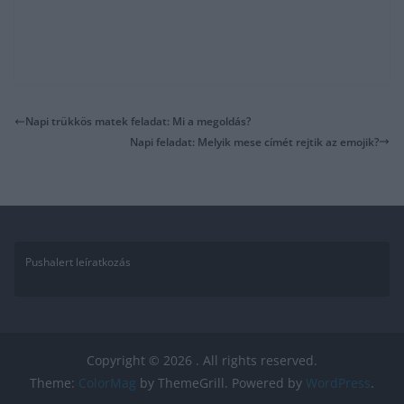
Napi trükkös matek feladat: Mi a megoldás?
Napi feladat: Melyik mese címét rejtik az emojik?
Pushalert leíratkozás
Copyright © 2026
. All rights reserved.
Theme:
ColorMag
by ThemeGrill. Powered by
WordPress
.