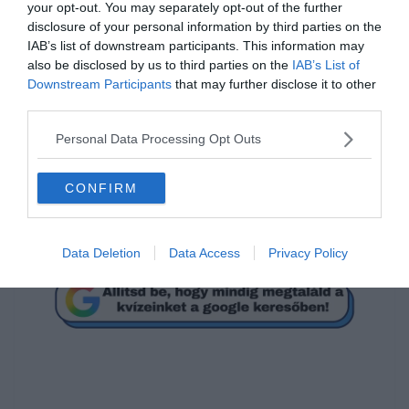
your opt-out. You may separately opt-out of the further
disclosure of your personal information by third parties on the
Melyik film címét rejtik az
IAB’s list of downstream participants. This information may
emojik?
also be disclosed by us to third parties on the
IAB’s List of
Downstream Participants
that may further disclose it to other
third parties.
Szabadítsátok ki Willyt!
Personal Data Processing Opt Outs
Waterworld - Vízivilág
CONFIRM
A tenger szívében
Data Deletion
Data Access
Privacy Policy