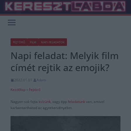
Skip
to
content
FEJTÖRŐ
FILM
NAPI FELADATOK
Napi feladat: Melyik film
címét rejtik az emojik?
2022.01.01.
Adam
Kezdőlap
»
Fejtörő
Nagyon sok fajta
kvízünk
, vagy épp
feladatunk
van, amivel
karbantarthatod az agytekervényeket.