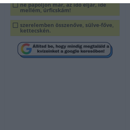
ne papoljon már, az idő eljár, ide
mellém, úrficskám!
szerelemben összenőve, sülve-főve,
kettecskén.