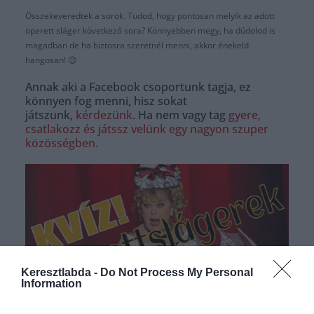
Összekeveredtek a sorok. Tudod, hogy pontosan melyik az adott
operett sláger következő sora? Könnyebben megy, ha dúdolod is
magadban de ha biztosra szeretnél menni, akkor énekeld
hangosan! 😉
Annak aki a Facebook csoportunk tagja, ez
könnyen fog menni, hisz sokat
játszunk,
kérdezünk
. Ha nem vagy tag
gyere,
csatlakozz és játssz velünk egy nagyon szuper
közösségben.
Keresztlabda -
Do Not Process My Personal
Information