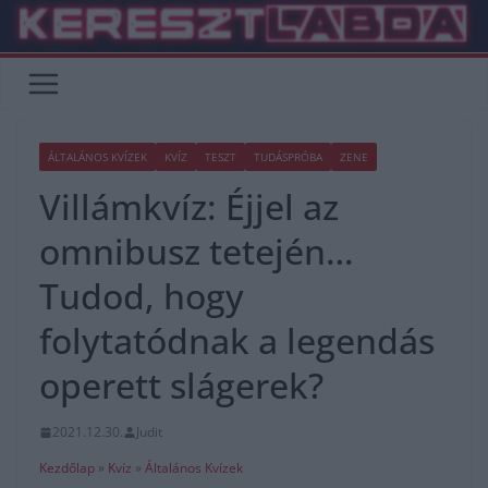
Skip
to
content
ÁLTALÁNOS KVÍZEK
KVÍZ
TESZT
TUDÁSPRÓBA
ZENE
Villámkvíz: Éjjel az
omnibusz tetején…
Tudod, hogy
folytatódnak a legendás
operett slágerek?
2021.12.30.
Judit
Kezdőlap
»
Kvíz
»
Általános Kvízek