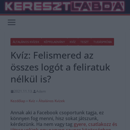
Skip
to
content
ÁLTALÁNOS KVÍZEK
KÉPFELADVÁNY
KVÍZ
TESZT
TUDÁSPRÓBA
Kvíz: Felismered az
összes logót a feliratuk
nélkül is?
2021.11.13.
Adam
Kezdőlap
»
Kvíz
»
Általános Kvízek
Annak aki a Facebook csoportunk tagja, ez
könnyen fog menni, hisz sokat játszunk,
kérdezünk. Ha nem vagy tag
gyere, csatlakozz és