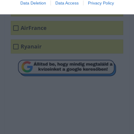
Data Deletion
Data Access
Privacy Policy
Aerlingus
AirFrance
Ryanair