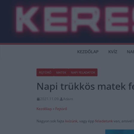
Skip
to
content
KEZDŐLAP
KVÍZ
NA
FEJTÖRŐ
MATEK
NAPI FELADATOK
Napi trükkös matek f
2021.11.09.
Adam
Kezdőlap
»
Fejtörő
Nagyon sok fajta
kvízünk
, vagy épp
feladatunk
van, amivel 