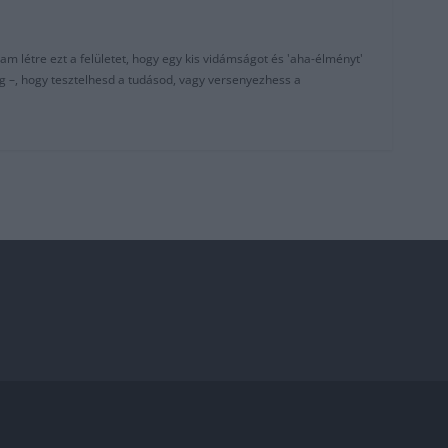
am létre ezt a felületet, hogy egy kis vidámságot és 'aha-élményt'
g –, hogy tesztelhesd a tudásod, vagy versenyezhess a