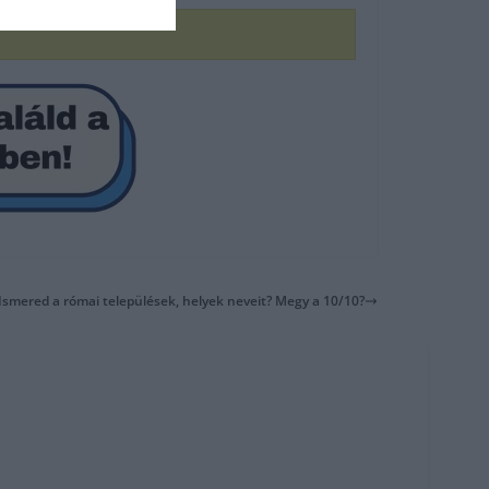
 Ismered a római települések, helyek neveit? Megy a 10/10?