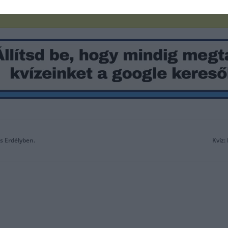
s Erdélyben.
Kvíz: