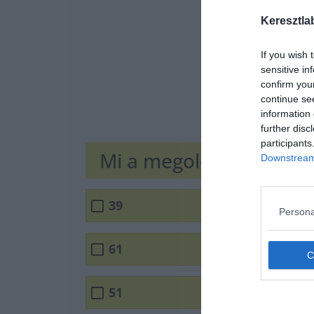
Keresztla
If you wish 
sensitive in
confirm you
continue se
information 
further disc
participants
Mi a megoldás?
Downstream 
39
Persona
61
51