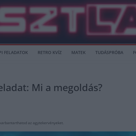
PI FELADATOK
RETRO KVÍZ
MATEK
TUDÁSPRÓBA
F
eladat: Mi a megoldás?
karbantarthatod az agytekervényeket.