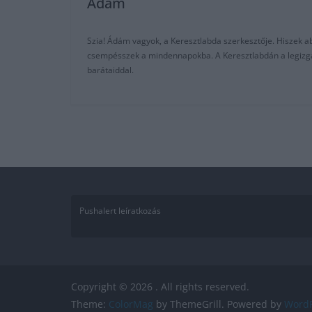
Adam
Szia! Ádám vagyok, a Keresztlabda szerkesztője. Hiszek abb
csempésszek a mindennapokba. A Keresztlabdán a legizgalm
barátaiddal.
Pushalert leíratkozás
Copyright © 2026
. All rights reserved.
Theme:
ColorMag
by ThemeGrill. Powered by
WordP