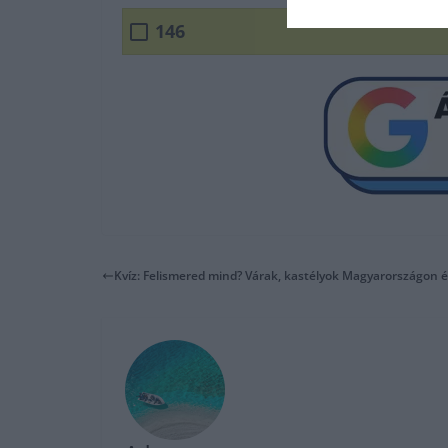
146
Kvíz: Felismered mind? Várak, kastélyok Magyarországon é