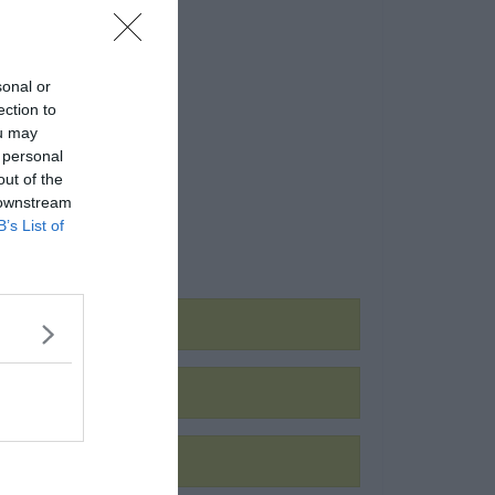
sonal or
ection to
ou may
 personal
out of the
 downstream
B’s List of