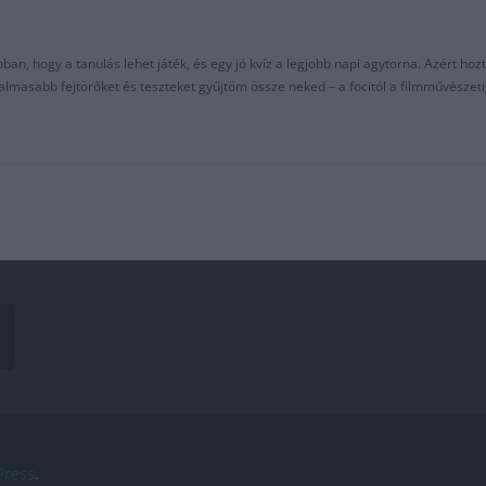
an, hogy a tanulás lehet játék, és egy jó kvíz a legjobb napi agytorna. Azért hozt
asabb fejtörőket és teszteket gyűjtöm össze neked – a focitól a filmművészeti
ress
.