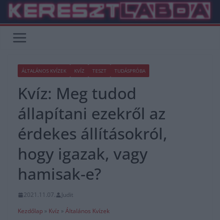
Skip
to
content
ÁLTALÁNOS KVÍZEK
KVÍZ
TESZT
TUDÁSPRÓBA
Kvíz: Meg tudod
állapítani ezekről az
érdekes állításokról,
hogy igazak, vagy
hamisak-e?
2021.11.07.
Judit
Kezdőlap
»
Kvíz
»
Általános Kvízek