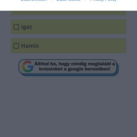
valódi munkakör.
Igaz
Hamis