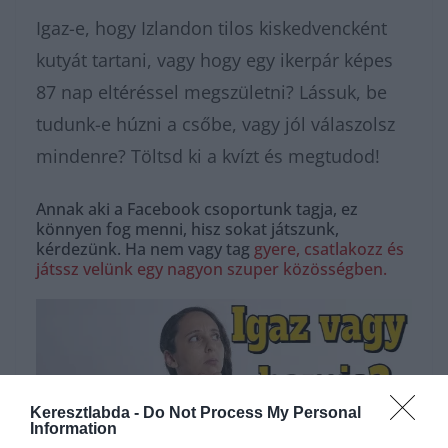
Igaz-e, hogy Izlandon tilos kiskedvencként
kutyát tartani, vagy hogy egy ikerpár képes
87 nap eltéréssel megszületni? Lássuk, be
tudunk-e húzni a csőbe, vagy jól válaszolsz
mindenre? Töltsd ki a kvízt és megtudod!
Annak aki a Facebook csoportunk tagja, ez
könnyen fog menni, hisz sokat játszunk,
kérdezünk. Ha nem vagy tag
gyere, csatlakozz és
játssz velünk egy nagyon szuper közösségben.
Keresztlabda -
Do Not Process My Personal
Information