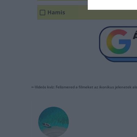
Hamis
Videós kvíz: Felismered a filmeket az ikonikus jelenetek al