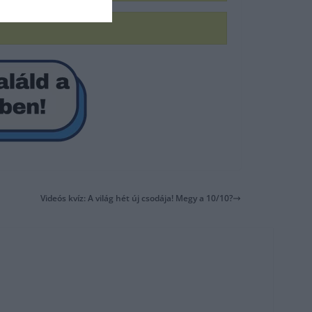
Videós kvíz: A világ hét új csodája! Megy a 10/10?