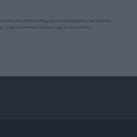
am létre ezt a felületet, hogy egy kis vidámságot és 'aha-élményt'
g –, hogy tesztelhesd a tudásod, vagy versenyezhess a