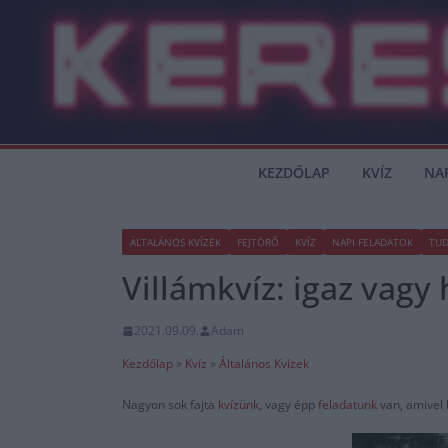
Skip
to
content
KEZDŐLAP
KVÍZ
NA
ÁLTALÁNOS KVÍZEK
FEJTÖRŐ
KVÍZ
NAPI FELADATOK
TUD
Villámkvíz: igaz vagy
2021.09.09.
Adam
Kezdőlap
»
Kvíz
»
Általános Kvízek
Nagyon sok fajta
kvízünk
, vagy épp
feladatunk
van, amivel 