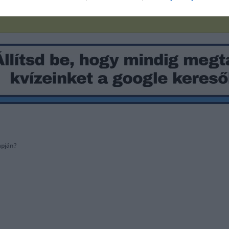
apján?