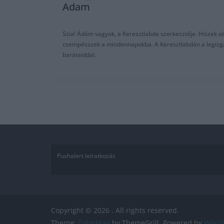
Adam
Szia! Ádám vagyok, a Keresztlabda szerkesztője. Hiszek abb
csempésszek a mindennapokba. A Keresztlabdán a legizgalm
barátaiddal.
Pushalert leíratkozás
Copyright © 2026
. All rights reserved.
Theme:
ColorMag
by ThemeGrill. Powered by
WordP