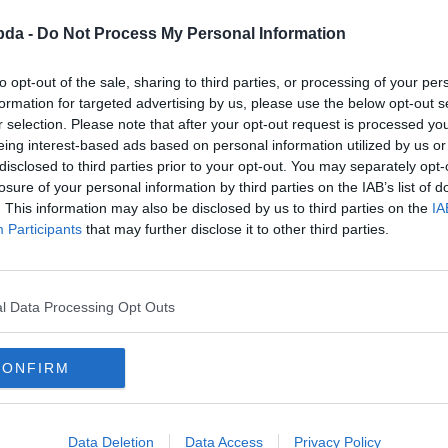
bda -
Do Not Process My Personal Information
to opt-out of the sale, sharing to third parties, or processing of your per
formation for targeted advertising by us, please use the below opt-out s
r selection. Please note that after your opt-out request is processed y
eing interest-based ads based on personal information utilized by us or
disclosed to third parties prior to your opt-out. You may separately opt-
losure of your personal information by third parties on the IAB’s list of
. This information may also be disclosed by us to third parties on the
IA
Participants
that may further disclose it to other third parties.
nrád német király elfoglalta az egy
ngedte az ott élő nőket, azzal felté
hátukon. Az egyik nő a férjét a hát
l Data Processing Opt Outs
 amikor meglátta, megtartotta a sz
CONFIRM
Data Deletion
Data Access
Privacy Policy