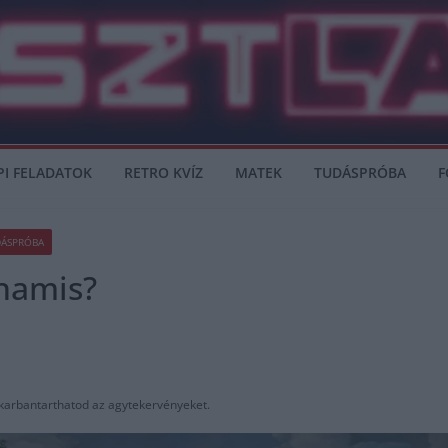
PI FELADATOK
RETRO KVÍZ
MATEK
TUDÁSPRÓBA
F
ÁSPRÓBA
 hamis?
karbantarthatod az agytekervényeket.