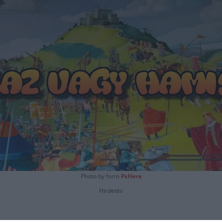
Photo by
form
PxHere
Hirdetés