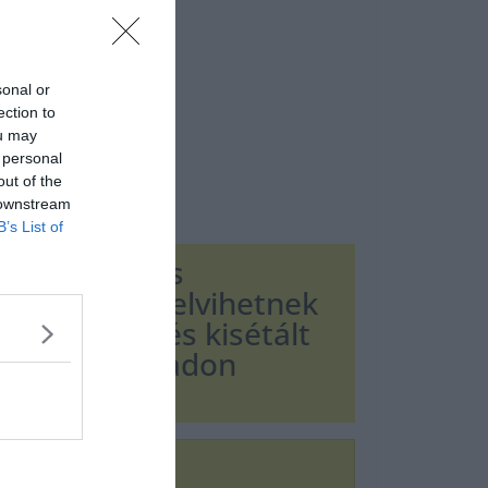
sonal or
ection to
ou may
 personal
out of the
 downstream
B’s List of
ik ellenséges
tellel, hogy elvihetnek
ára emelte, és kisétált
avát, és szabadon