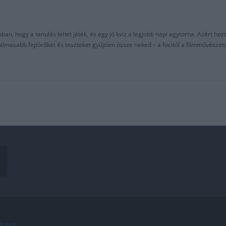
an, hogy a tanulás lehet játék, és egy jó kvíz a legjobb napi agytorna. Azért hozt
asabb fejtörőket és teszteket gyűjtöm össze neked – a focitól a filmművészeti
ress
.