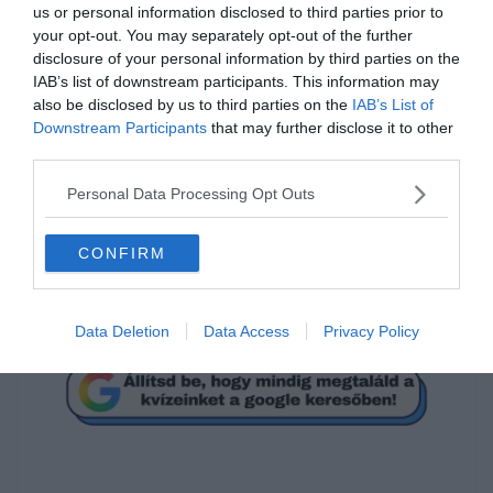
us or personal information disclosed to third parties prior to
your opt-out. You may separately opt-out of the further
disclosure of your personal information by third parties on the
0%
IAB’s list of downstream participants. This information may
also be disclosed by us to third parties on the
IAB’s List of
Downstream Participants
that may further disclose it to other
Az Angol Királynőnek két
third parties.
születésnapja van.
Personal Data Processing Opt Outs
Hamis
CONFIRM
Igaz
Data Deletion
Data Access
Privacy Policy