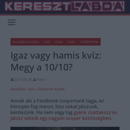
Skip
to
content
ÁLTALÁNOS KVÍZEK
KVÍZ
TÉMA
TESZT
TUDÁSPRÓBA
Igaz vagy hamis kvíz:
Megy a 10/10?
2021.08.26.
Adam
Kezdőlap
»
Kvíz
»
Általános Kvízek
Annak aki a Facebook csoportunk tagja, ez
könnyen fog menni, hisz sokat játszunk,
kérdezünk. Ha nem vagy tag
gyere, csatlakozz és
játssz velünk egy nagyon szuper közösségben.