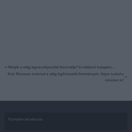
Melyik a világ legveszélyesebb fesztiválja? A robbanó kalapács….
Kvíz: Biztosan ismered a világ leghíresebb festményeit. Vajon tudod a
címüket is?
Pushalert leíratkozás