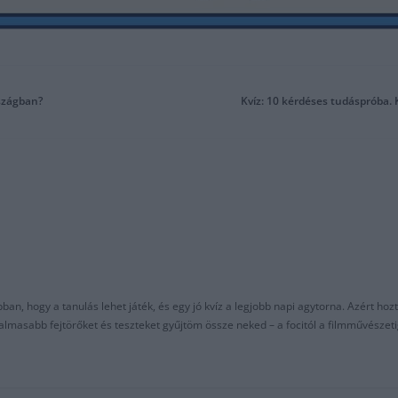
szágban?
Kvíz: 10 kérdéses tudáspróba. 
an, hogy a tanulás lehet játék, és egy jó kvíz a legjobb napi agytorna. Azért hozt
asabb fejtörőket és teszteket gyűjtöm össze neked – a focitól a filmművészeti