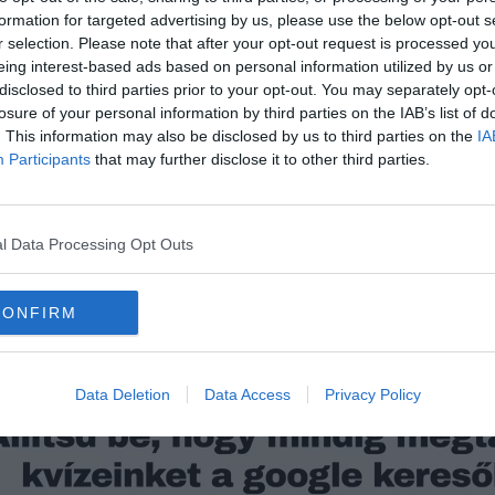
formation for targeted advertising by us, please use the below opt-out s
r selection. Please note that after your opt-out request is processed y
eing interest-based ads based on personal information utilized by us or
disclosed to third parties prior to your opt-out. You may separately opt-
losure of your personal information by third parties on the IAB’s list of
. This information may also be disclosed by us to third parties on the
IA
Participants
that may further disclose it to other third parties.
, mire megtalálják! Mindjárt eláruljuk a megoldást.
ozgásba hozni a fogaskerekeket és koncentrálni valamire, tényleg ki tudja tiszti
l Data Processing Opt Outs
llen is! Mi adhatna nagyobb elégedettséget, mint megoldani egy nehéz tesztet?
CONFIRM
karbantarthatod az agytekervényeket 🙂
Data Deletion
Data Access
Privacy Policy