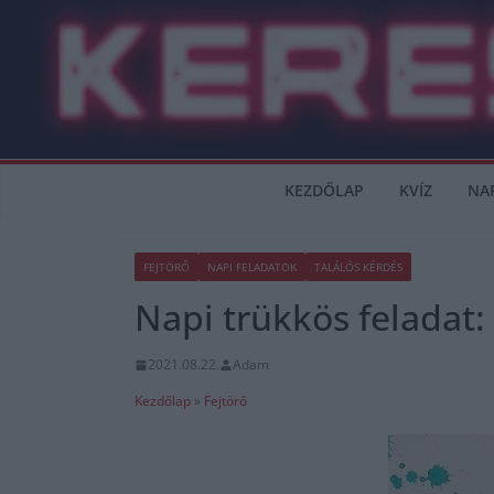
Skip
to
content
KEZDŐLAP
KVÍZ
NA
FEJTÖRŐ
NAPI FELADATOK
TALÁLÓS KÉRDÉS
Napi trükkös feladat:
2021.08.22.
Adam
Kezdőlap
»
Fejtörő