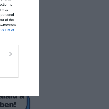
ection to
ou may
 personal
out of the
 downstream
B’s List of
tani a fejet.