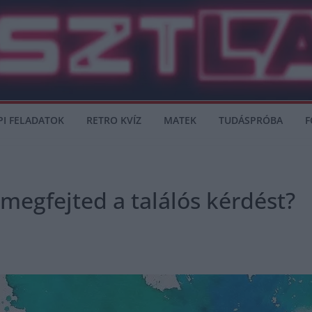
PI FELADATOK
RETRO KVÍZ
MATEK
TUDÁSPRÓBA
F
 megfejted a találós kérdést?