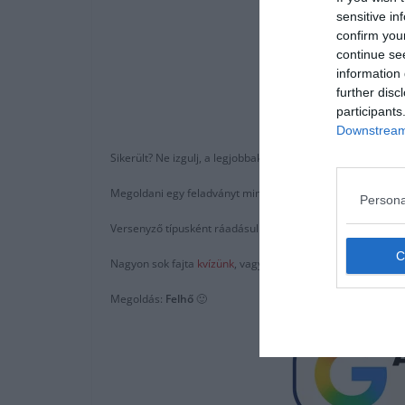
sensitive in
confirm you
continue se
information 
further disc
participants
Downstream 
Sikerült? Ne izgulj, a legjobbaknak is beletelhet pár percbe
Megoldani egy feladványt mindig remek mód a relaxációra. M
Persona
Versenyző típusként ráadásul kipróbálhatod magad mások e
Nagyon sok fajta
kvízünk
, vagy épp
feladatunk
van, amivel 
Megoldás:
Felhő
🙂