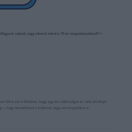
Kifogunk rajtad, vagy sikerül mind a 10-et megválaszolnod?
am létre ezt a felületet, hogy egy kis vidámságot és 'aha-élményt'
g –, hogy tesztelhesd a tudásod, vagy versenyezhess a