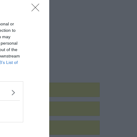
sonal or
ection to
ou may
 personal
out of the
 downstream
B’s List of