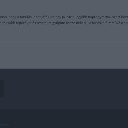
an, hogy a tanulás lehet játék, és egy jó kvíz a legjobb napi agytorna. Azért hozt
asabb fejtörőket és teszteket gyűjtöm össze neked – a focitól a filmművészeti
ress
.