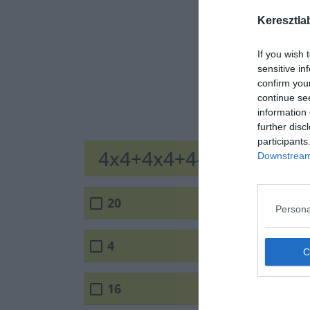
Keresztla
If you wish 
sensitive in
confirm you
continue se
information 
further disc
participants
4x4+4x4+4-4x4=?
Downstream 
20
Persona
4
16