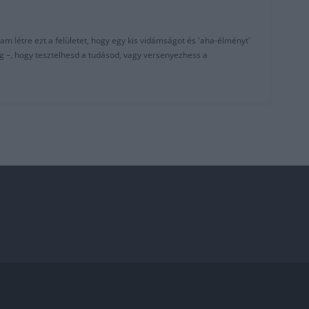
am létre ezt a felületet, hogy egy kis vidámságot és 'aha-élményt'
g –, hogy tesztelhesd a tudásod, vagy versenyezhess a