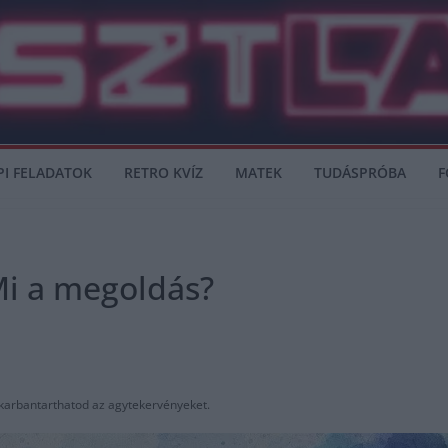
PI FELADATOK
RETRO KVÍZ
MATEK
TUDÁSPRÓBA
F
Mi a megoldás?
karbantarthatod az agytekervényeket.