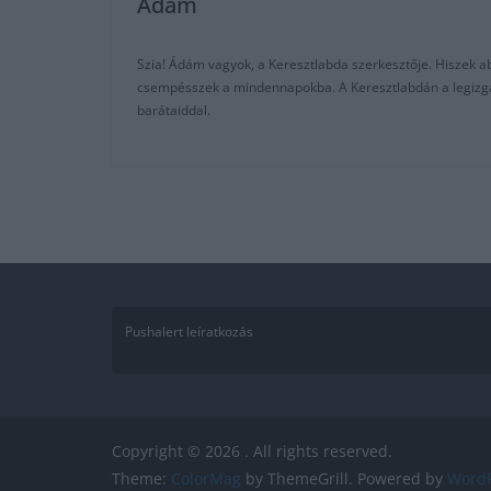
Adam
Szia! Ádám vagyok, a Keresztlabda szerkesztője. Hiszek abb
csempésszek a mindennapokba. A Keresztlabdán a legizgalm
barátaiddal.
Pushalert leíratkozás
Copyright © 2026
. All rights reserved.
Theme:
ColorMag
by ThemeGrill. Powered by
WordP