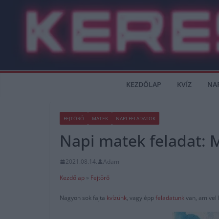
Skip
to
content
KEZDŐLAP
KVÍZ
NA
FEJTÖRŐ
MATEK
NAPI FELADATOK
Napi matek feladat: 
2021.08.14.
Adam
Kezdőlap
»
Fejtörő
Nagyon sok fajta
kvízünk
, vagy épp
feladatunk
van, amivel 