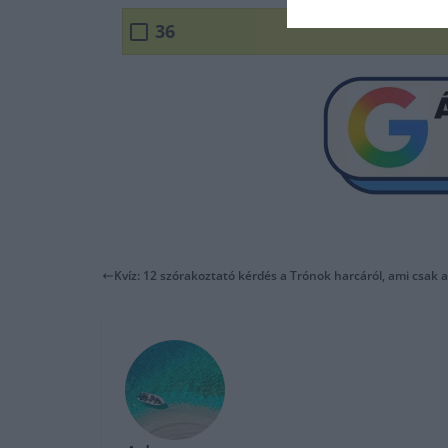
36
Kvíz: 12 szórakoztató kérdés a Trónok harcáról, ami csak 