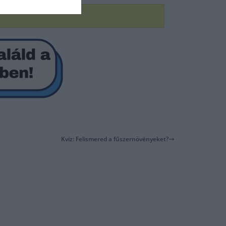
Kvíz: Felismered a fűszernövényeket?