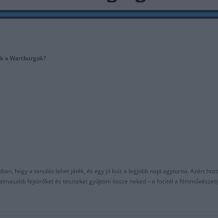
ek a Wartburgok?
an, hogy a tanulás lehet játék, és egy jó kvíz a legjobb napi agytorna. Azért hozt
asabb fejtörőket és teszteket gyűjtöm össze neked – a focitól a filmművészeti