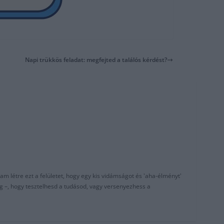
Napi trükkös feladat: megfejted a találós kérdést?
am létre ezt a felületet, hogy egy kis vidámságot és 'aha-élményt'
g –, hogy tesztelhesd a tudásod, vagy versenyezhess a