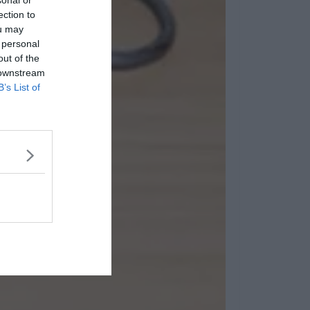
ection to
ou may
 personal
out of the
 downstream
B’s List of