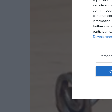
sensitive in
confirm you
continue se
information 
further disc
participants
Downstream 
Persona