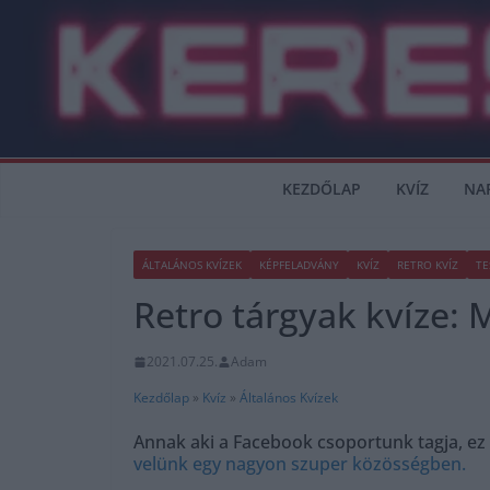
Skip
to
content
KEZDŐLAP
KVÍZ
NA
ÁLTALÁNOS KVÍZEK
KÉPFELADVÁNY
KVÍZ
RETRO KVÍZ
TE
Retro tárgyak kvíze:
2021.07.25.
Adam
Kezdőlap
»
Kvíz
»
Általános Kvízek
Annak aki a Facebook csoportunk tagja, ez
velünk egy nagyon szuper közösségben.