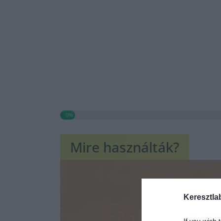
0%
Mire használták?
Keresztla
If you wish 