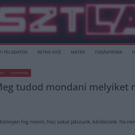
PI FELADATOK
RETRO KVÍZ
MATEK
TUDÁSPRÓBA
F
SZT
TUDÁSPRÓBA
 Meg tudod mondani melyiket 
 könnyen fog menni, hisz sokat játszunk, kérdezünk. Ha ne