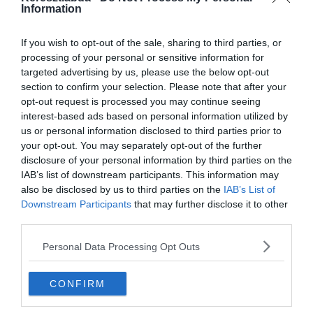
Information
If you wish to opt-out of the sale, sharing to third parties, or
processing of your personal or sensitive information for
targeted advertising by us, please use the below opt-out
section to confirm your selection. Please note that after your
opt-out request is processed you may continue seeing
interest-based ads based on personal information utilized by
us or personal information disclosed to third parties prior to
0%
your opt-out. You may separately opt-out of the further
disclosure of your personal information by third parties on the
Albert Einstein zsidó
IAB’s list of downstream participants. This information may
also be disclosed by us to third parties on the
IAB’s List of
származású német
Downstream Participants
that may further disclose it to other
Nobel-díjas fizikus volt,
third parties.
akinek többek között a
Personal Data Processing Opt Outs
relativitás elméletét is
köszönhetjük. Emellett
CONFIRM
nagyban hozzájárult a