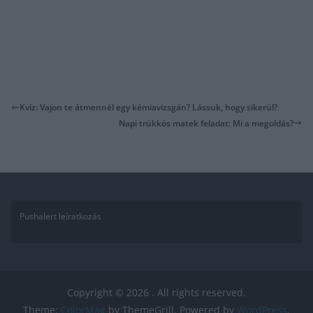
Kvíz: Vajon te átmennél egy kémiavizsgán? Lássuk, hogy sikerül?
Napi trükkös matek feladat: Mi a megoldás?
Pushalert leíratkozás
Copyright © 2026
. All rights reserved.
Theme:
ColorMag
by ThemeGrill. Powered by
WordPress
.