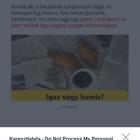
Annak aki a Facebook csoportunk tagja, ez
könnyen fog menni, hisz sokat játszunk,
kérdezünk. Ha nem vagy tag
gyere, csatlakozz és
játsz velünk egy nagyon szuper közösségben.
Hirdetés
Keresztlabda -
Do Not Process My Personal