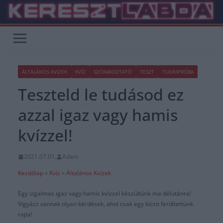
Skip
to
content
ÁLTALÁNOS KVÍZEK
KVÍZ
SZÓRAKOZTATÓ
TESZT
TUDÁSPRÓBA
Teszteld le tudásod ez
azzal igaz vagy hamis
kvízzel!
2021.07.01.
Adam
Kezdőlap
»
Kvíz
»
Általános Kvízek
Egy izgalmas igaz vagy hamis kvízzel készültünk ma délutánra!
Vigyázz vannak olyan kérdések, ahol csak egy kicsit ferdítettünk
rajta!