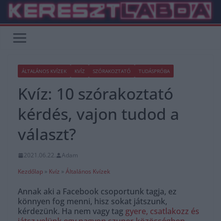
Skip
to
content
ÁLTALÁNOS KVÍZEK
KVÍZ
SZÓRAKOZTATÓ
TUDÁSPRÓBA
Kvíz: 10 szórakoztató
kérdés, vajon tudod a
választ?
2021.06.22.
Adam
Kezdőlap
»
Kvíz
»
Általános Kvízek
Annak aki a Facebook csoportunk tagja, ez
könnyen fog menni, hisz sokat játszunk,
kérdezünk. Ha nem vagy tag
gyere, csatlakozz és