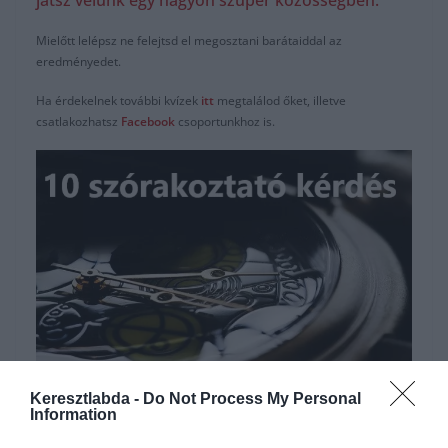
játsz velünk egy nagyon szuper közösségben.
Mielőtt lelépsz ne felejtsd el megosztani barátaiddal az
eredményedet.
Ha érdekelnek további kvízek
itt
megtalálod őket, illetve
csatlakozhatsz
F
acebook
csoportunkhoz is.
Hirdetés
Keresztlabda -
Do Not Process My Personal
Information