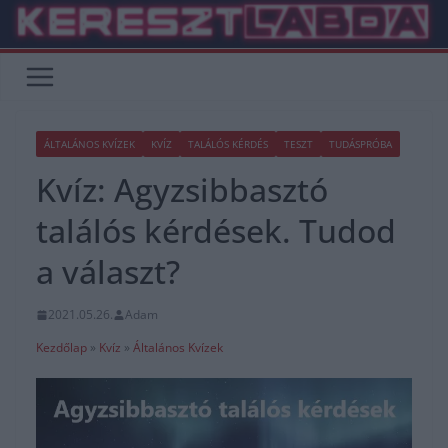
Skip
to
content
ÁLTALÁNOS KVÍZEK
KVÍZ
TALÁLÓS KÉRDÉS
TESZT
TUDÁSPRÓBA
Kvíz: Agyzsibbasztó
találós kérdések. Tudod
a választ?
2021.05.26.
Adam
Kezdőlap
»
Kvíz
»
Általános Kvízek