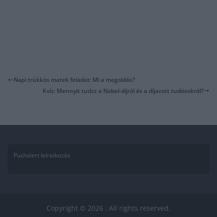
Napi trükkös matek feladat: Mi a megoldás?
Kvíz: Mennyit tudsz a Nobel-díjról és a díjazott tudósokról?
Pushalert leíratkozás
Copyright © 2026
. All rights reserved.