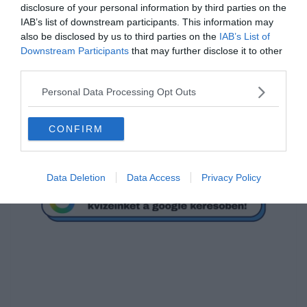
disclosure of your personal information by third parties on the
IAB’s list of downstream participants. This information may
Olvasd el a kérdést és gondolkozz! Ha nem tudod, csak klikkelj a
also be disclosed by us to third parties on the
IAB’s List of
képre és meglátod a választ. 🙂
Downstream Participants
that may further disclose it to other
third parties.
[onionbuzz quizid=634][/onionbuzz]
Personal Data Processing Opt Outs
Ha érdekelnek további kvízek
itt
megtalálod őket, illetve
csatlakozhatsz
F
acebook
csoportunkhoz is.
CONFIRM
Mielőtt belépsz ne felejtsd el megosztani barátaiddal az
eredményedet.
Data Deletion
Data Access
Privacy Policy