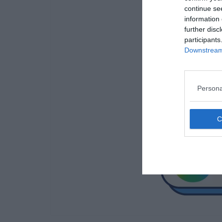
continue se
information 
further disc
participants
Downstream 
Persona