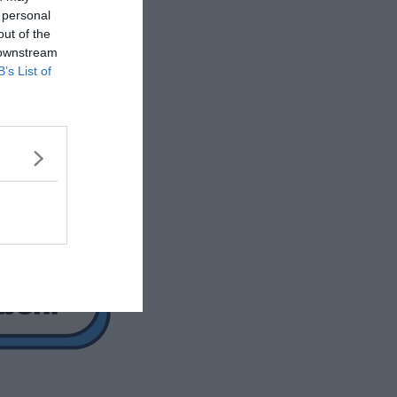
 personal
out of the
 downstream
B’s List of