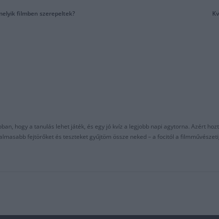
melyik filmben szerepeltek?
Kv
an, hogy a tanulás lehet játék, és egy jó kvíz a legjobb napi agytorna. Azért hozt
asabb fejtörőket és teszteket gyűjtöm össze neked – a focitól a filmművészeti