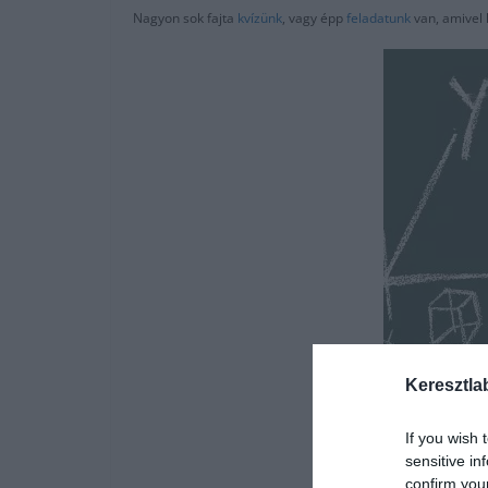
Nagyon sok fajta
kvízünk
, vagy épp
feladatunk
van, amivel
Keresztla
If you wish 
sensitive in
confirm you