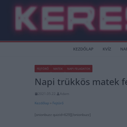
Skip
to
content
KEZDŐLAP
KVÍZ
NA
FEJTÖRŐ
MATEK
NAPI FELADATOK
Napi trükkös matek f
2021.05.22.
Adam
Kezdőlap
»
Fejtörő
[onionbuzz quizid=629][/onionbuzz]