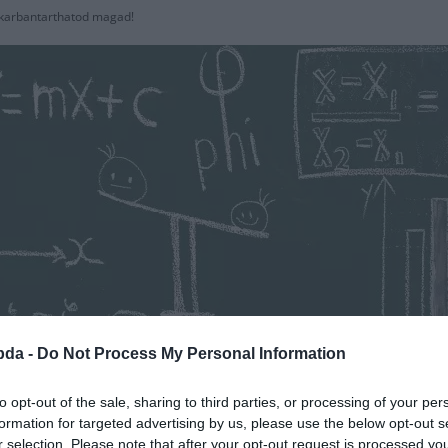
 karbantarthatod magad!
bda -
Do Not Process My Personal Information
to opt-out of the sale, sharing to third parties, or processing of your per
formation for targeted advertising by us, please use the below opt-out s
Hirdetés
r selection. Please note that after your opt-out request is processed y