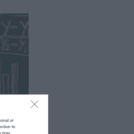
sonal or
ection to
ou may