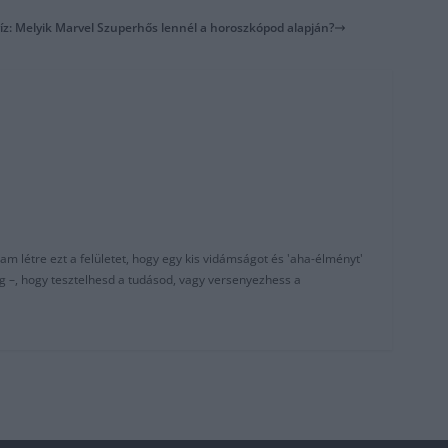
íz: Melyik Marvel Szuperhős lennél a horoszkópod alapján?
am létre ezt a felületet, hogy egy kis vidámságot és 'aha-élményt'
g –, hogy tesztelhesd a tudásod, vagy versenyezhess a