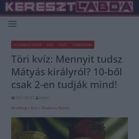
Skip
to
content
ÁLTALÁNOS KVÍZEK
KVÍZ
TESZT
TUDÁSPRÓBA
Töri kvíz: Mennyit tudsz
Mátyás királyról? 10-ből
csak 2-en tudják mind!
2021.04.27.
Adam
Kezdőlap
»
Kvíz
»
Általános Kvízek