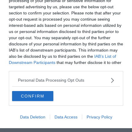
processing of your personal or sensitive information for
targeted advertising by us, please use the below opt-out
0%
section to confirm your selection. Please note that after your
opt-out request is processed you may continue seeing
Ki volt Mátyás király
interest-based ads based on personal information utilized by
us or personal information disclosed to third parties prior to
apja?
your opt-out. You may separately opt-out of the further
disclosure of your personal information by third parties on the
IAB’s list of downstream participants. This information may
V. László király
also be disclosed by us to third parties on the
IAB’s List of
Downstream Participants
that may further disclose it to other
third parties.
Hunyadi János erdélyi vajda és
magyar kormányzó
Personal Data Processing Opt Outs
II. Ulászló
CONFIRM
Ha érdekelnek további kvízek
itt
megtalálod őket, illetve
Data Deletion
Data Access
Privacy Policy
csatlakozhatsz
F
acebook
csoportunkhoz is.