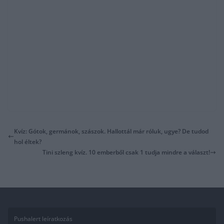
Kvíz: Gótok, germánok, szászok. Hallottál már róluk, ugye? De tudod
hol éltek?
Tini szleng kvíz. 10 emberből csak 1 tudja mindre a választ!
Pushalert leíratkozás