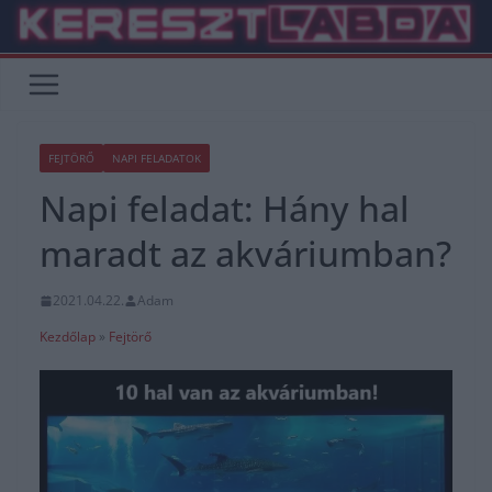
Skip
to
content
FEJTÖRŐ
NAPI FELADATOK
Napi feladat: Hány hal
maradt az akváriumban?
2021.04.22.
Adam
Kezdőlap
»
Fejtörő