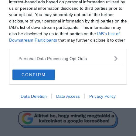
interest-based ads based on personal information utilized by
Úgy kezdtem, hogy 10 hal
van
az akváriumban. Ezzel a
us or personal information disclosed to third parties prior to
kijelentéssel, rögtön az első mondatommal elárultam a megoldást
your opt-out. You may separately opt-out of the further
de ettől most tekintsünk el és nézzük tovább.
disclosure of your personal information by third parties on the
2 hal elúszott, na de hová egy zárt akváriumból? Úszkálhatnak, de
IAB’s list of downstream participants. This information may
ott maradnak.
also be disclosed by us to third parties on the
IAB’s List of
2 halat lehúztam, oké, de még mindig zárt akváriumban vannak.
Downstream Participants
that may further disclose it to other
Szóval nem onnan húztam le (ami amúgy nem szép dolog).
third parties.
5 hal elpuszult. Huh sajnálom, de techinkailag ott maradnak egy
Personal Data Processing Opt Outs
ideig az akváriumban (egészen addig amíg észre nem veszem 🙂 )
Egy szó, mint száz az első mondat vissz mindent, mint a piros
CONFIRM
hetes, és 10 hal van az akváriumban.
Nagyon sok további
kvízünk
, vagy épp
feladatunk
van, amivel
karbantarthatod az agyad! Ez a fenti feladvány például a
Data Deletion
Data Access
Privacy Policy
koncentrációt és figyelmet fejleszti.