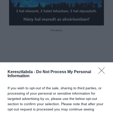
Hirdetés
Keresztlabda -
Do Not Process My Personal
Information
If you wish to opt-out of the sale, sharing to third parties, or
processing of your personal or sensitive information for
targeted advertising by us, please use the below opt-out
section to confirm your selection. Please note that after your
1 halat mondanál? Nem jó, nézzük végig:
opt-out request is processed you may continue seeing