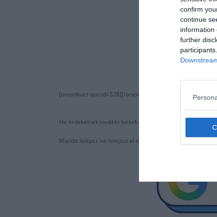
confirm you
continue se
information 
further disc
participants
Downstream 
[onionbuzz quizid=528][/onionbuzz]
Persona
Ha érdekelnek további kvízek
itt
megtalálod őket, illetve c
Mielőtt lelépsz ne felejtsd el megosztani barátaiddal az 