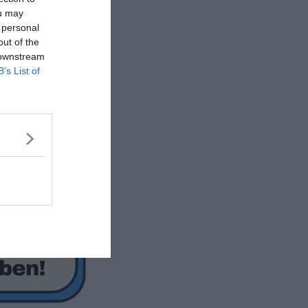
ou may
 personal
out of the
 downstream
B’s List of