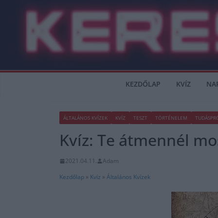
Skip
to
content
KEZDŐLAP
KVÍZ
NA
ÁLTALÁNOS KVÍZEK
KVÍZ
TESZT
TÖRTÉNELEM
TUDÁSPR
Kvíz: Te átmennél most
2021.04.11.
Adam
Kezdőlap
»
Kvíz
»
Általános Kvízek