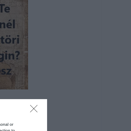
sonal or
ection to