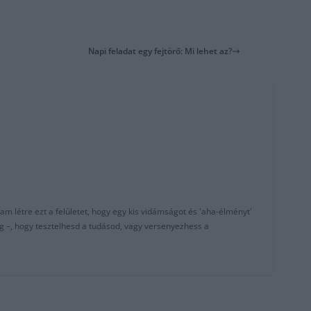
Napi feladat egy fejtörő: Mi lehet az?
am létre ezt a felületet, hogy egy kis vidámságot és 'aha-élményt'
g –, hogy tesztelhesd a tudásod, vagy versenyezhess a