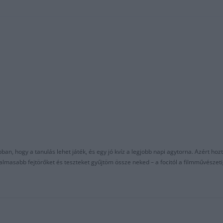
an, hogy a tanulás lehet játék, és egy jó kvíz a legjobb napi agytorna. Azért hozt
asabb fejtörőket és teszteket gyűjtöm össze neked – a focitól a filmművészeti