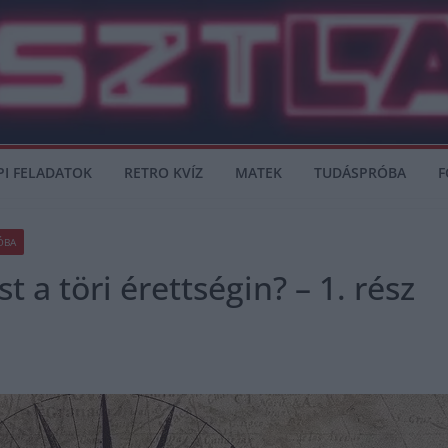
PI FELADATOK
RETRO KVÍZ
MATEK
TUDÁSPRÓBA
F
ÓBA
 a töri érettségin? – 1. rész