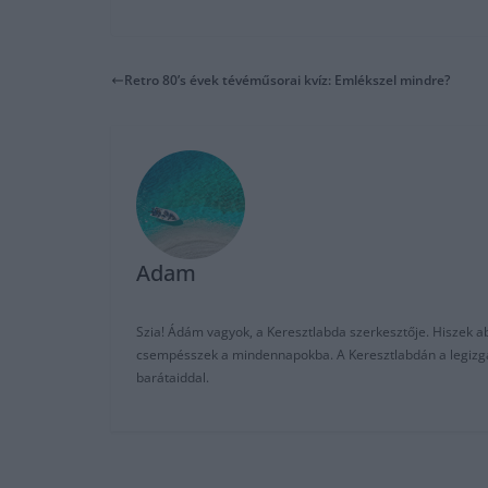
Retro 80’s évek tévéműsorai kvíz: Emlékszel mindre?
Adam
Szia! Ádám vagyok, a Keresztlabda szerkesztője. Hiszek abb
csempésszek a mindennapokba. A Keresztlabdán a legizgalm
barátaiddal.