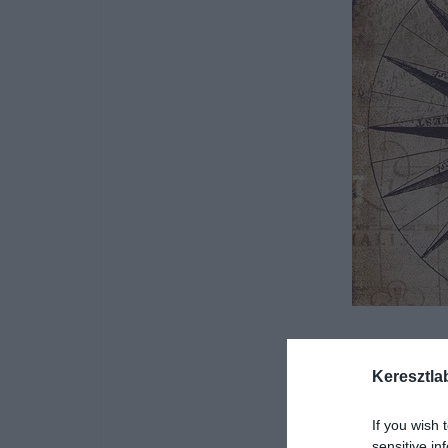
Keresztla
If you wish 
sensitive in