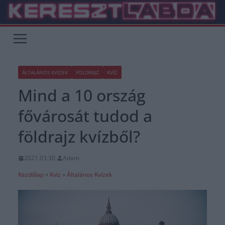
Skip
to
content
ÁLTALÁNOS KVÍZEK
FÖLDRAJZ
KVÍZ
Mind a 10 ország
fővárosát tudod a
földrajz kvízből?
2021.03.30.
Adam
Kezdőlap
»
Kvíz
»
Általános Kvízek