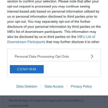
section to confirm your selection. Please note that after your
opt-out request is processed you may continue seeing
0%
interest-based ads based on personal information utilized by
us or personal information disclosed to third parties prior to
Lengyelország
your opt-out. You may separately opt-out of the further
disclosure of your personal information by third parties on the
IAB’s list of downstream participants. This information may
also be disclosed by us to third parties on the
IAB’s List of
Varsó
Downstream Participants
that may further disclose it to other
third parties.
Wroclaw
Personal Data Processing Opt Outs
Krakkó
CONFIRM
Ha érdekelnek további kvízek
itt
megtalálod őket, illetve
Data Deletion
Data Access
Privacy Policy
csatlakozhatsz
F
acebook
csoportunkhoz is.
Mielőtt belépsz ne felejtsd el megosztani barátaiddal az
eredményedet.