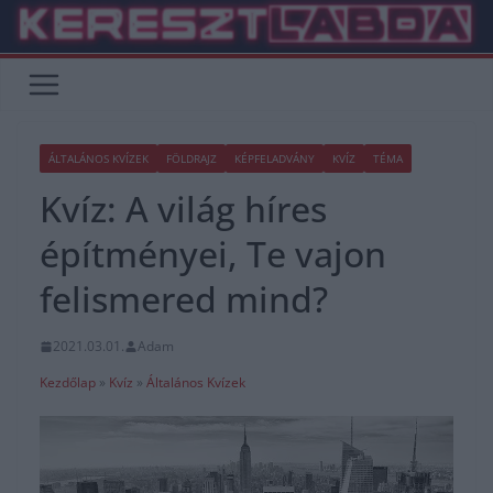
Skip
to
content
ÁLTALÁNOS KVÍZEK
FÖLDRAJZ
KÉPFELADVÁNY
KVÍZ
TÉMA
Kvíz: A világ híres
építményei, Te vajon
felismered mind?
2021.03.01.
Adam
Kezdőlap
»
Kvíz
»
Általános Kvízek