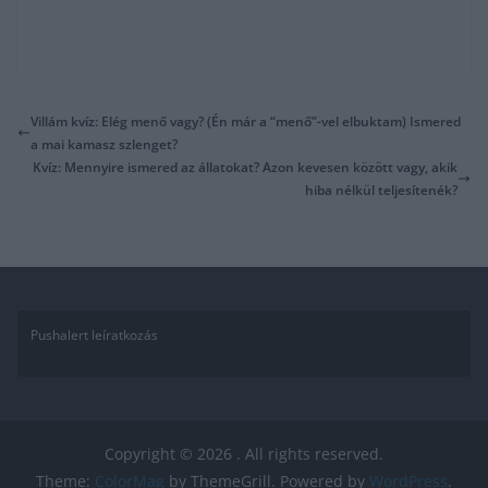
Villám kvíz: Elég menő vagy? (Én már a “menő”-vel elbuktam) Ismered
a mai kamasz szlenget?
Kvíz: Mennyire ismered az állatokat? Azon kevesen között vagy, akik
hiba nélkül teljesítenék?
Pushalert leíratkozás
Copyright © 2026
. All rights reserved.
Theme:
ColorMag
by ThemeGrill. Powered by
WordPress
.