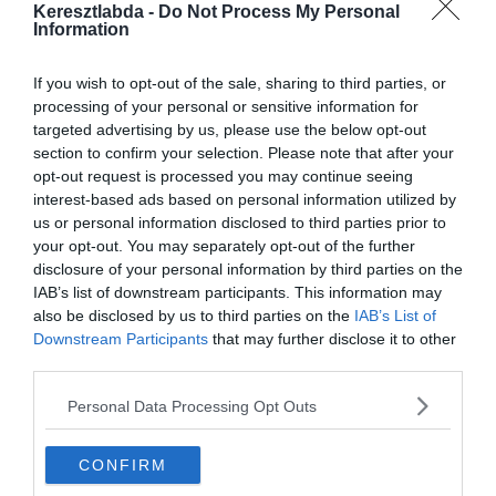
Keresztlabda -
Do Not Process My Personal
Information
A kvízt köszönjük K
If you wish to opt-out of the sale, sharing to third parties, or
Gabinak!
processing of your personal or sensitive information for
targeted advertising by us, please use the below opt-out
section to confirm your selection. Please note that after your
0%
opt-out request is processed you may continue seeing
interest-based ads based on personal information utilized by
us or personal information disclosed to third parties prior to
Mi miatt keletkezett
your opt-out. You may separately opt-out of the further
nézeteltérés Szörényi
disclosure of your personal information by third parties on the
Levente és Bródy János
IAB’s list of downstream participants. This information may
also be disclosed by us to third parties on the
IAB’s List of
között?
Downstream Participants
that may further disclose it to other
third parties.
Politikai nézetek
Personal Data Processing Opt Outs
CONFIRM
Hogy ki lesz a frontember