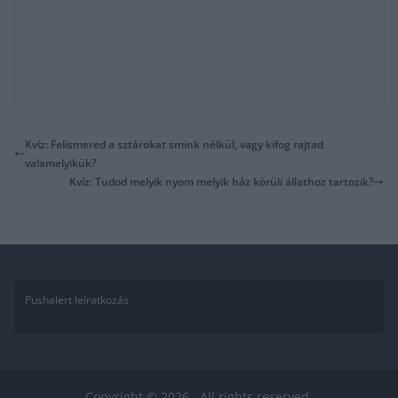
Kvíz: Felismered a sztárokat smink nélkül, vagy kifog rajtad
valamelyikük?
Kvíz: Tudod melyik nyom melyik ház körüli állathoz tartozik?
Pushalert leíratkozás
Copyright © 2026
. All rights reserved.