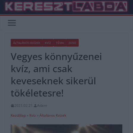
Skip
to
content
ÁLTALÁNOS KVÍZEK
KVÍZ
TÉMA
ZENE
Vegyes könnyűzenei
kvíz, ami csak
keveseknek sikerül
tökéletesre!
2021.02.21.
Adam
Kezdőlap
»
Kvíz
»
Általános Kvízek