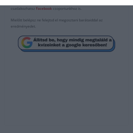
Ha érdekelnek további kvízek
itt
megtalálod őket, illetve
csatlakozhatsz
F
acebook
csoportunkhoz is.
Mielőtt belépsz ne felejtsd el megosztani barátaiddal az
eredményedet.