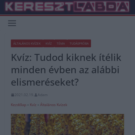
Skip
to
content
ÁLTALÁNOS KVÍZEK
KVÍZ
TÉMA
TUDÁSPRÓBA
Kvíz: Tudod kiknek ítélik
minden évben az alábbi
elismeréseket?
2021.02.19.
Adam
Kezdőlap
»
Kvíz
»
Általános Kvízek