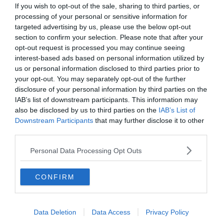
0%
If you wish to opt-out of the sale, sharing to third parties, or
processing of your personal or sensitive information for
targeted advertising by us, please use the below opt-out
Darwin-díj
section to confirm your selection. Please note that after your
opt-out request is processed you may continue seeing
interest-based ads based on personal information utilized by
Darwin, a természetes
us or personal information disclosed to third parties prior to
kiválasztódásról szóló elméletének,
your opt-out. You may separately opt-out of the further
megkérdőjelezhetetelen cáfolatáért
disclosure of your personal information by third parties on the
kapott díj.
IAB’s list of downstream participants. This information may
also be disclosed by us to third parties on the
IAB’s List of
Valamilyen különösen buta
Downstream Participants
that may further disclose it to other
módszerrel élért (vagy nem elért)
third parties.
cél, amely a díjazott életébe, vagy a
nemzőképességébe került.
Personal Data Processing Opt Outs
A természetes kiválasztódásról szóló
CONFIRM
tudomány kutatásáért kapott
érdem.
Data Deletion
Data Access
Privacy Policy