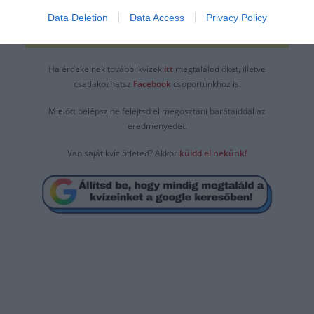
Data Deletion
Data Access
Privacy Policy
Labradoodle
Ha érdekelnek további kvízek
itt
megtalálod őket, illetve
csatlakozhatsz
F
acebook
csoportunkhoz is.
Mielőtt belépsz ne felejtsd el megosztani barátaiddal az
eredményedet.
Van saját kvíz ötleted? Akkor
küldd el nekünk!