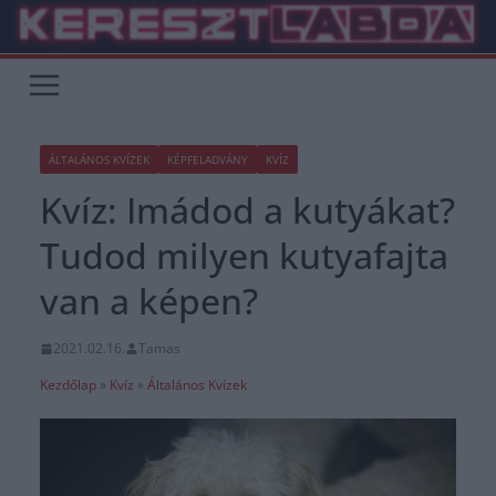
Skip
to
content
ÁLTALÁNOS KVÍZEK
KÉPFELADVÁNY
KVÍZ
Kvíz: Imádod a kutyákat?
Tudod milyen kutyafajta
van a képen?
2021.02.16.
Tamas
Kezdőlap
»
Kvíz
»
Általános Kvízek