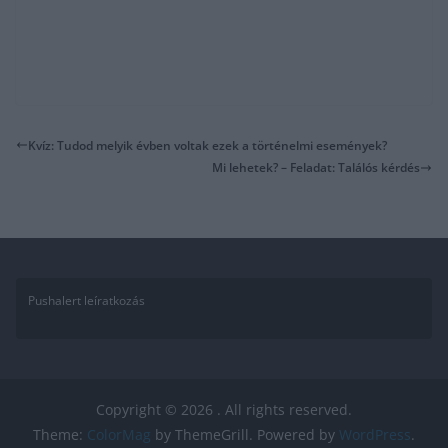
Kvíz: Tudod melyik évben voltak ezek a történelmi események?
Mi lehetek? – Feladat: Találós kérdés
Pushalert leíratkozás
Copyright © 2026
. All rights reserved.
Theme:
ColorMag
by ThemeGrill. Powered by
WordPress
.