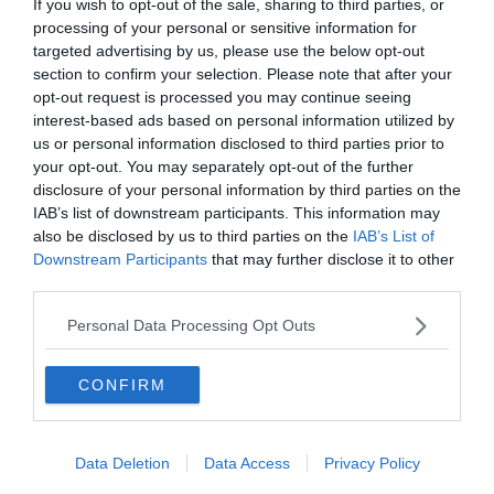
If you wish to opt-out of the sale, sharing to third parties, or
A mondat jelentése: Ez túl drága!
processing of your personal or sensitive information for
targeted advertising by us, please use the below opt-out
Adok egy kis időt gondolkozni mielőtt elárulom a megoldást!
section to confirm your selection. Please note that after your
opt-out request is processed you may continue seeing
M
interest-based ads based on personal information utilized by
E
us or personal information disclosed to third parties prior to
your opt-out. You may separately opt-out of the further
G
disclosure of your personal information by third parties on the
IAB’s list of downstream participants. This information may
O
also be disclosed by us to third parties on the
IAB’s List of
Downstream Participants
that may further disclose it to other
L
third parties.
D
Personal Data Processing Opt Outs
Á
CONFIRM
S
TOO
Data Deletion
Data Access
Privacy Policy
A To-nak több jelentése van, de főleg valami felé vagy valameddig.