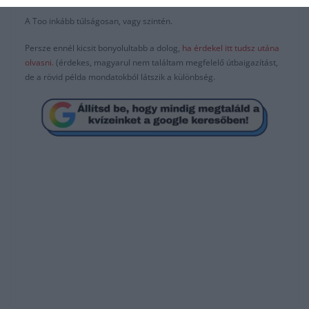
A Too inkább túlságosan, vagy szintén.
Persze ennél kicsit bonyolultabb a dolog,
ha érdekel itt tudsz utána
olvasni.
(érdekes, magyarul nem találtam megfelelő útbaigazítást,
de a rövid példa mondatokból látszik a különbség.