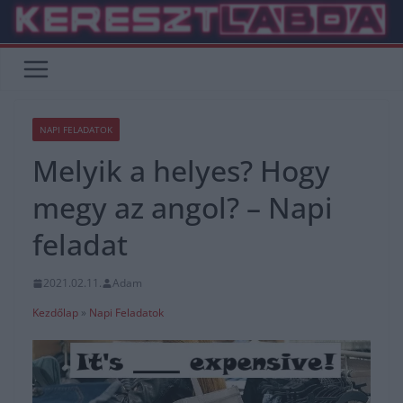
Skip
to
content
NAPI FELADATOK
Melyik a helyes? Hogy
megy az angol? – Napi
feladat
2021.02.11.
Adam
Kezdőlap
»
Napi Feladatok