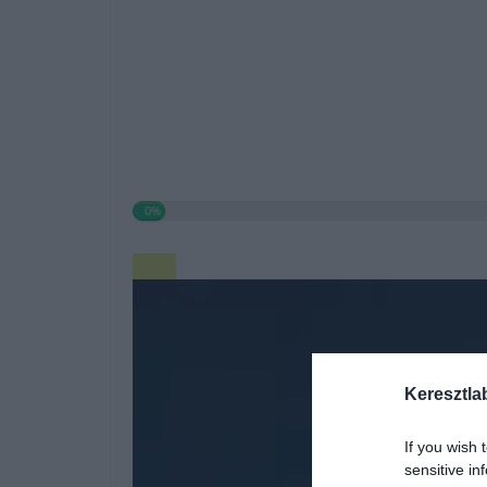
0%
Keresztla
If you wish 
sensitive in