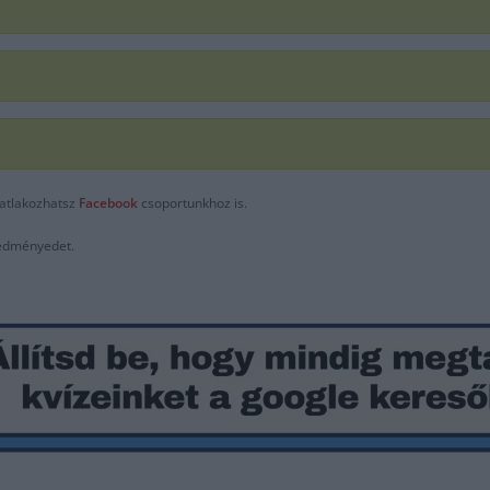
satlakozhatsz
F
acebook
csoportunkhoz is.
eredményedet.