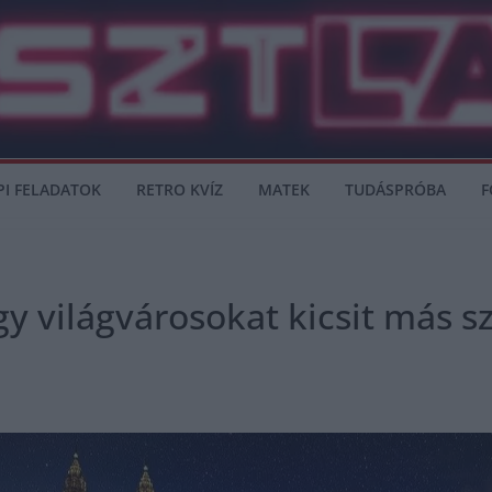
PI FELADATOK
RETRO KVÍZ
MATEK
TUDÁSPRÓBA
F
gy világvárosokat kicsit más s