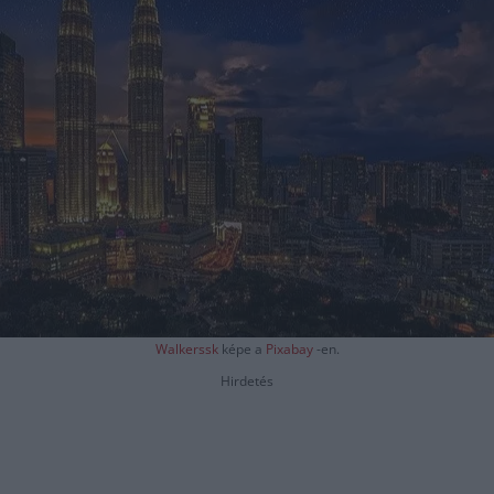
Walkerssk
képe a
Pixabay
-en.
Hirdetés