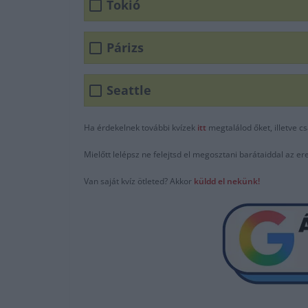
Tokió
Párizs
Seattle
Ha érdekelnek további kvízek
itt
megtalálod őket, illetve c
Mielőtt lelépsz ne felejtsd el megosztani barátaiddal az 
Van saját kvíz ötleted? Akkor
küldd el nekünk!