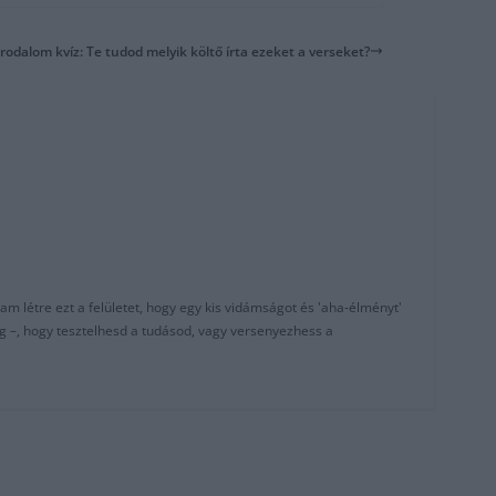
Irodalom kvíz: Te tudod melyik költő írta ezeket a verseket?
am létre ezt a felületet, hogy egy kis vidámságot és 'aha-élményt'
g –, hogy tesztelhesd a tudásod, vagy versenyezhess a