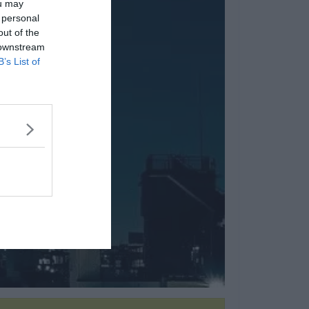
ou may
 personal
out of the
 downstream
B’s List of