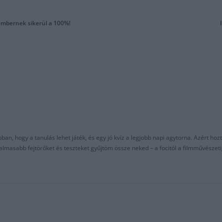
 embernek sikerül a 100%!
an, hogy a tanulás lehet játék, és egy jó kvíz a legjobb napi agytorna. Azért hozt
asabb fejtörőket és teszteket gyűjtöm össze neked – a focitól a filmművészeti