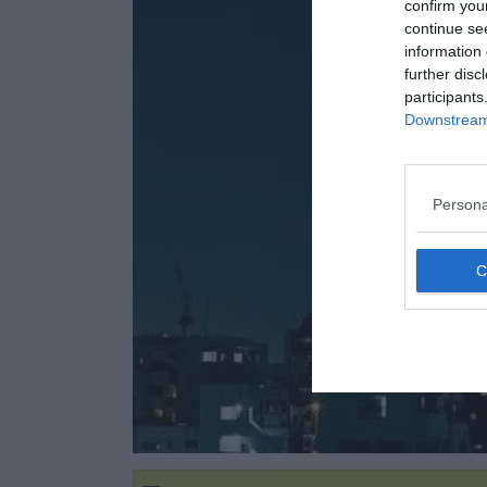
confirm you
continue se
information 
further disc
participants
Downstream 
Persona