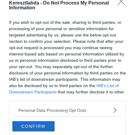
Keresztlabda -
Do Not Process My Personal
Information
Megoldani egy feladványt mindig remek mód a relaxációra.
Mozgásba hozni a fogaskerekeket és koncentrálni valamire,
tényleg ki tudja tisztitani a fejet.
If you wish to opt-out of the sale, sharing to third parties, or
processing of your personal or sensitive information for
Versenyző típusként ráadásul kipróbálhatod magad mások ellen is!
targeted advertising by us, please use the below opt-out
Mi adhatna nagyobb elégedettséget, mint megoldani egy nehéz
section to confirm your selection. Please note that after your
tesztet?
opt-out request is processed you may continue seeing
interest-based ads based on personal information utilized by
Nagyon sok fajta
kvízünk
, vagy épp
feladatunk
van, amivel
us or personal information disclosed to third parties prior to
karbantarthatod magad! Ez a fenti kép például a koncentrációt és
your opt-out. You may separately opt-out of the further
figyelmet fejleszti.
disclosure of your personal information by third parties on the
IAB’s list of downstream participants. This information may
Megoldás:
also be disclosed by us to third parties on the
IAB’s List of
Downstream Participants
that may further disclose it to other
third parties.
Personal Data Processing Opt Outs
CONFIRM