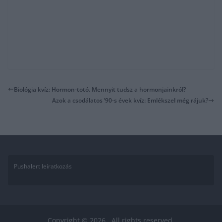
Biológia kvíz: Hormon-totó. Mennyit tudsz a hormonjainkról?
Azok a csodálatos ’90-s évek kvíz: Emlékszel még rájuk?
Pushalert leíratkozás
Copyright © 2026
. All rights reserved.