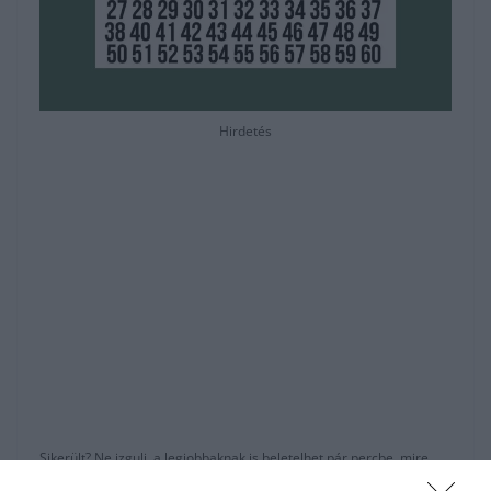
Hirdetés
Sikerült? Ne izgulj, a legjobbaknak is beletelhet pár percbe, mire
megtalálják! Mindjárt eláruljuk a megoldást.