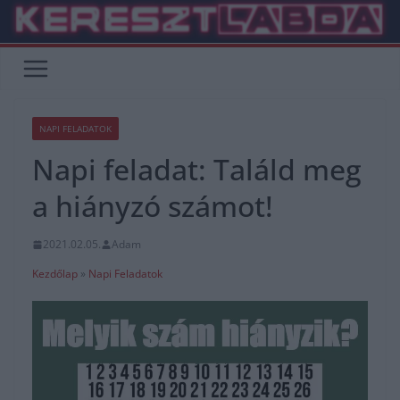
Skip
to
content
NAPI FELADATOK
Napi feladat: Találd meg
a hiányzó számot!
2021.02.05.
Adam
Kezdőlap
»
Napi Feladatok