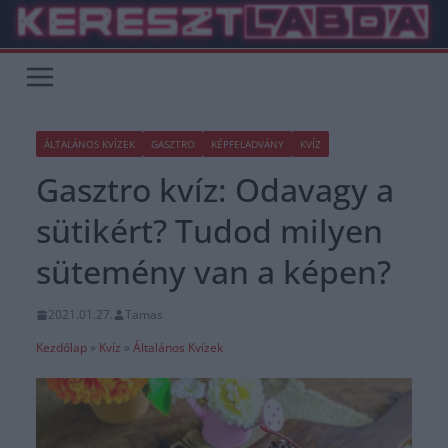
Skip
to
content
ÁLTALÁNOS KVÍZEK
GASZTRO
KÉPFELADVÁNY
KVÍZ
Gasztro kvíz: Odavagy a
sütikért? Tudod milyen
sütemény van a képen?
2021.01.27.
Tamas
Kezdőlap
»
Kvíz
»
Általános Kvízek