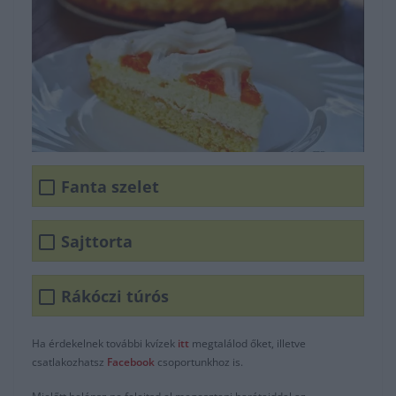
Fanta szelet
Sajttorta
Rákóczi túrós
Ha érdekelnek további kvízek
itt
megtalálod őket, illetve
csatlakozhatsz
F
acebook
csoportunkhoz is.