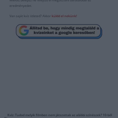
Mielőtt belépsz ne felejtsd el megosztani barátaiddal az
eredményedet.
Van saját kvíz ötleted? Akkor
küldd el
n
ekünk
!
Kvíz: Tudod melyik filmben nem játszottak az alábbi színészek? 10-ből