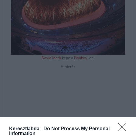
David Mark
képe a
Pixabay
-en.
Hirdetés
Keresztlabda -
Do Not Process My Personal
Information