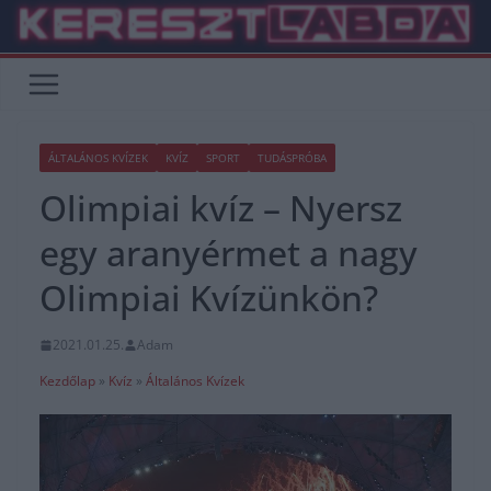
Skip
to
content
ÁLTALÁNOS KVÍZEK
KVÍZ
SPORT
TUDÁSPRÓBA
Olimpiai kvíz – Nyersz
egy aranyérmet a nagy
Olimpiai Kvízünkön?
2021.01.25.
Adam
Kezdőlap
»
Kvíz
»
Általános Kvízek