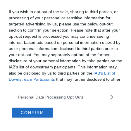
If you wish to opt-out of the sale, sharing to third parties, or
processing of your personal or sensitive information for
0%
targeted advertising by us, please use the below opt-out
section to confirm your selection. Please note that after your
Melyik ország nyerte
opt-out request is processed you may continue seeing
interest-based ads based on personal information utilized by
eddig összesen a legtöbb
us or personal information disclosed to third parties prior to
téli olimpiai aranyérmet?
your opt-out. You may separately opt-out of the further
disclosure of your personal information by third parties on the
IAB’s list of downstream participants. This information may
Kanada
also be disclosed by us to third parties on the
IAB’s List of
Downstream Participants
that may further disclose it to other
third parties.
Norvégia
Personal Data Processing Opt Outs
Dánia
CONFIRM
USA