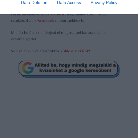
Data Deletion
Data Access
Privacy Policy
Ha érdekelnek további kvízek
itt
megtalálod őket, illetve
csatlakozhatsz
F
acebook
csoportunkhoz is.
Mielőtt belépsz ne felejtsd el megosztani barátaiddal az
eredményedet.
Van saját kvíz ötleted? Akkor
küldd el
n
ekünk
!