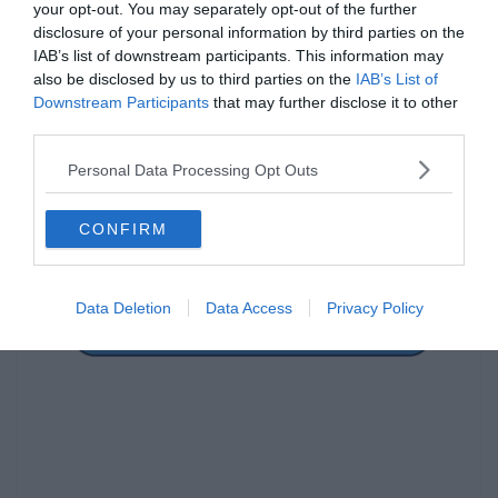
your opt-out. You may separately opt-out of the further
disclosure of your personal information by third parties on the
IAB’s list of downstream participants. This information may
[onionbuzz quizid=369][/onionbuzz]
also be disclosed by us to third parties on the
IAB’s List of
Ha érdekelnek további kvízek
itt
megtalálod őket, illetve
Downstream Participants
that may further disclose it to other
csatlakozhatsz
F
acebook
csoportunkhoz is.
third parties.
Mielőtt belépsz ne felejtsd el megosztani barátaiddal az
Personal Data Processing Opt Outs
eredményedet.
Van saját kvíz ötleted? Akkor
küldd el
n
ekünk
!
CONFIRM
Képek forrása:
Pixabay
Data Deletion
Data Access
Privacy Policy