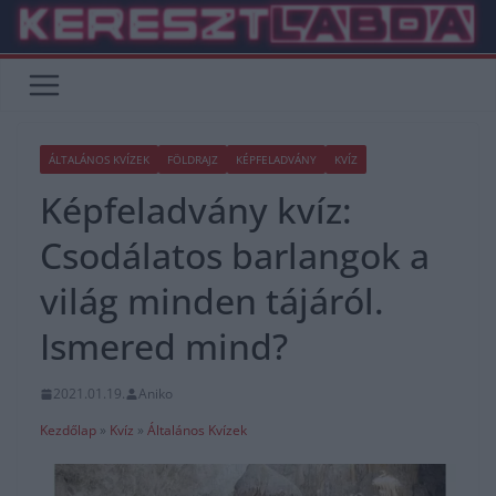
Skip
to
content
ÁLTALÁNOS KVÍZEK
FÖLDRAJZ
KÉPFELADVÁNY
KVÍZ
Képfeladvány kvíz:
Csodálatos barlangok a
világ minden tájáról.
Ismered mind?
2021.01.19.
Aniko
Kezdőlap
»
Kvíz
»
Általános Kvízek