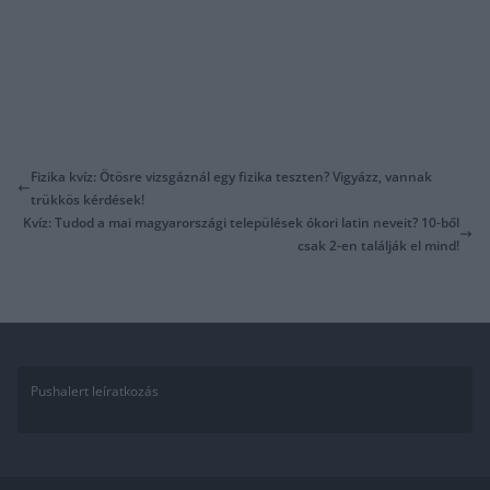
Fizika kvíz: Ötösre vizsgáznál egy fizika teszten? Vigyázz, vannak
trükkös kérdések!
Kvíz: Tudod a mai magyarországi települések ókori latin neveit? 10-ből
csak 2-en találják el mind!
Pushalert leíratkozás