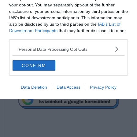
your opt-out. You may separately opt-out of the further
disclosure of your personal information by third parties on the
IAB’s list of downstream participants. This information may
also be disclosed by us to third parties on the
IAB’s List of
[onionbuzz quizid=359][/onionbuzz]
Downstream Participants
that may further disclose it to other
Ha érdekelnek további kvízek
itt
megtalálod őket, illetve
third parties.
csatlakozhatsz
F
acebook
csoportunkhoz is.
Personal Data Processing Opt Outs
Mielőtt belépsz ne felejtsd el megosztani barátaiddal az
eredményedet.
CONFIRM
Van saját kvíz ötleted? Akkor
küldd el
n
ekünk
!
Képek forrása:
Pixabay
Data Deletion
Data Access
Privacy Policy