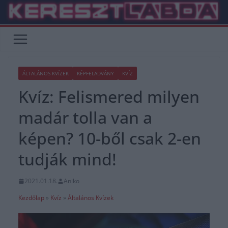
Skip
to
content
ÁLTALÁNOS KVÍZEK
KÉPFELADVÁNY
KVÍZ
Kvíz: Felismered milyen
madár tolla van a
képen? 10-ből csak 2-en
tudják mind!
2021.01.18.
Aniko
Kezdőlap
»
Kvíz
»
Általános Kvízek