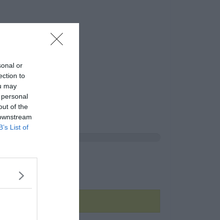
sonal or
ection to
ou may
 personal
out of the
 downstream
B’s List of