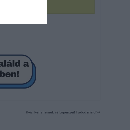
Kvíz: Pénznemek váltópénzei! Tudod mind?