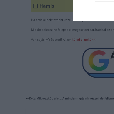
Hamis
Ha érdekelnek további kvízek
itt
megtalálod őket, illetve c
Mielőtt belépsz ne felejtsd el megosztani barátaiddal az 
Van saját kvíz ötleted? Akkor
küldd el
n
ekünk
!
Kvíz: Mikroszkóp alatt. A mindennapjaink részei, de felisme