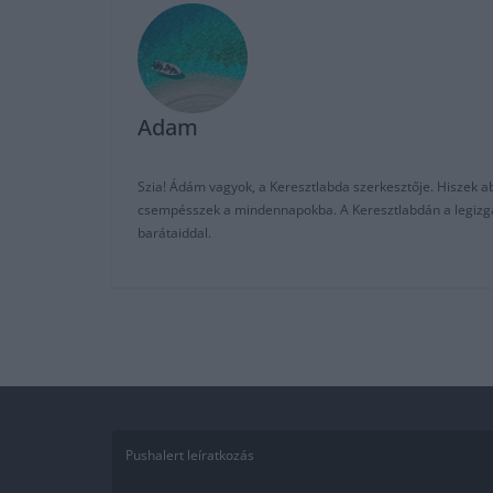
Adam
Szia! Ádám vagyok, a Keresztlabda szerkesztője. Hiszek abb
csempésszek a mindennapokba. A Keresztlabdán a legizgalm
barátaiddal.
Pushalert leíratkozás