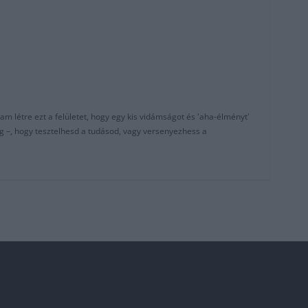
am létre ezt a felületet, hogy egy kis vidámságot és 'aha-élményt'
g –, hogy tesztelhesd a tudásod, vagy versenyezhess a