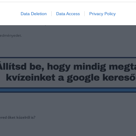
Data Deletion
Data Access
Privacy Policy
satlakozhatsz
F
acebook
csoportunkhoz is.
eredményedet.
red őket közelről is?