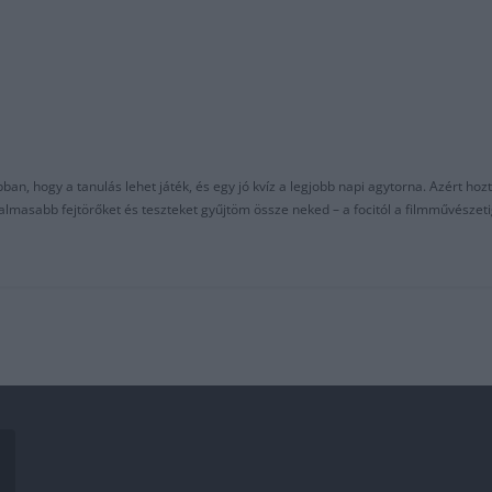
an, hogy a tanulás lehet játék, és egy jó kvíz a legjobb napi agytorna. Azért hozt
asabb fejtörőket és teszteket gyűjtöm össze neked – a focitól a filmművészeti