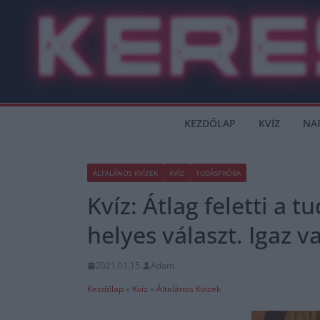
Skip
to
content
KEZDŐLAP
KVÍZ
NA
ÁLTALÁNOS KVÍZEK
KVÍZ
TUDÁSPRÓBA
Kvíz: Átlag feletti a
helyes választ. Igaz 
2021.01.15.
Adam
Kezdőlap
»
Kvíz
»
Általános Kvízek