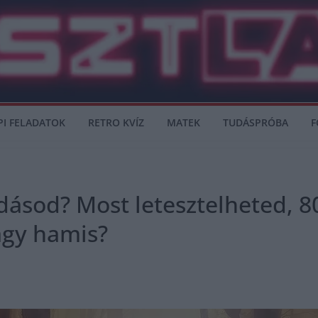
PI FELADATOK
RETRO KVÍZ
MATEK
TUDÁSPRÓBA
F
 tudásod? Most letesztelheted,
vagy hamis?