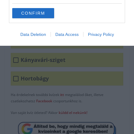
CONFIRM
Data Deletion
Data Access
Privacy Policy
Zebegény
Kányavári-sziget
Hortobágy
Ha érdekelnek további kvízek
itt
megtalálod őket, illetve
csatlakozhatsz
F
acebook
csoportunkhoz is.
Van saját kvíz ötleted? Akkor
küldd el nekünk!