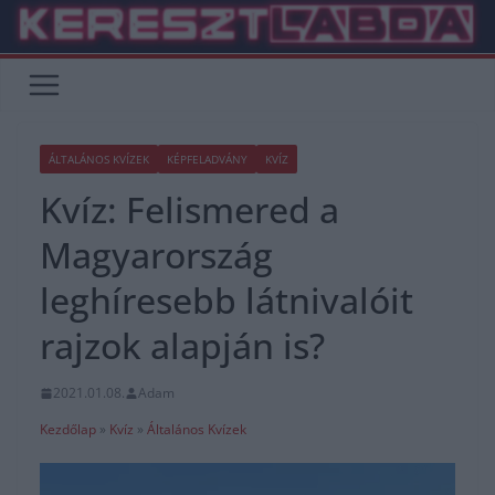
Skip
to
content
ÁLTALÁNOS KVÍZEK
KÉPFELADVÁNY
KVÍZ
Kvíz: Felismered a
Magyarország
leghíresebb látnivalóit
rajzok alapján is?
2021.01.08.
Adam
Kezdőlap
»
Kvíz
»
Általános Kvízek