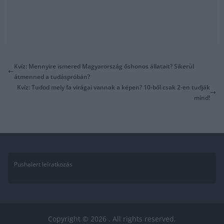
Kvíz: Mennyire ismered Magyarország őshonos állatait? Sikerül
átmenned a tudáspróbán?
Kvíz: Tudod mely fa virágai vannak a képen? 10-ből csak 2-en tudják
mind!
Pushalert leíratkozás
Copyright © 2026
. All rights reserved.