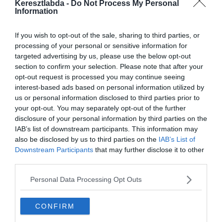
Keresztlabda -
Do Not Process My Personal
Information
If you wish to opt-out of the sale, sharing to third parties, or
processing of your personal or sensitive information for
targeted advertising by us, please use the below opt-out
Mielőtt belépsz ne felejtsd el megosztani barátaiddal az
section to confirm your selection. Please note that after your
eredményedet.
opt-out request is processed you may continue seeing
interest-based ads based on personal information utilized by
0%
us or personal information disclosed to third parties prior to
your opt-out. You may separately opt-out of the further
disclosure of your personal information by third parties on the
Melyik győgynövény
IAB’s list of downstream participants. This information may
segít, ha valakinek ég a
also be disclosed by us to third parties on the
IAB’s List of
gyomra vagy fáj a hasa?
Downstream Participants
that may further disclose it to other
third parties.
Personal Data Processing Opt Outs
Menta
CONFIRM
Kurkuma