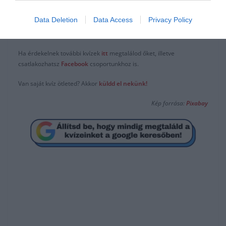
Data Deletion
Data Access
Privacy Policy
Kapor
Ha érdekelnek további kvízek
itt
megtalálod őket, illetve
csatlakozhatsz
F
acebook
csoportunkhoz is.
Van saját kvíz ötleted? Akkor
küldd el nekünk!
Kép forrása:
Pixabay