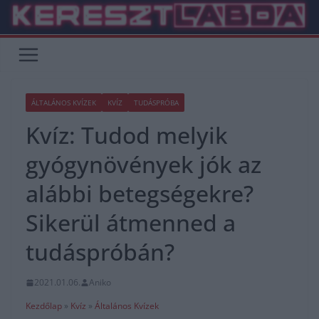
Skip
to
content
ÁLTALÁNOS KVÍZEK
KVÍZ
TUDÁSPRÓBA
Kvíz: Tudod melyik
gyógynövények jók az
alábbi betegségekre?
Sikerül átmenned a
tudáspróbán?
2021.01.06.
Aniko
Kezdőlap
»
Kvíz
»
Általános Kvízek