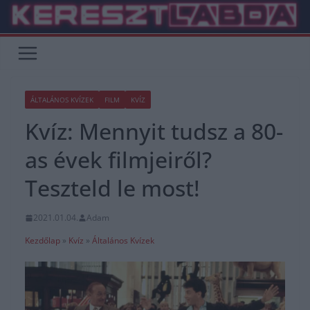
Skip
to
content
ÁLTALÁNOS KVÍZEK
FILM
KVÍZ
Kvíz: Mennyit tudsz a 80-
as évek filmjeiről?
Teszteld le most!
2021.01.04.
Adam
Kezdőlap
»
Kvíz
»
Általános Kvízek