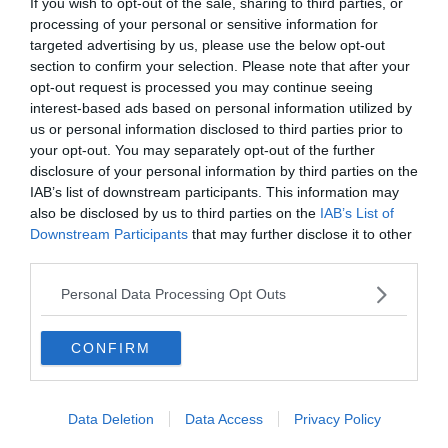
If you wish to opt-out of the sale, sharing to third parties, or
processing of your personal or sensitive information for
targeted advertising by us, please use the below opt-out
0%
section to confirm your selection. Please note that after your
opt-out request is processed you may continue seeing
interest-based ads based on personal information utilized by
A Vissza a jövőbe II. -ben
us or personal information disclosed to third parties prior to
melyik dátumra utazik
your opt-out. You may separately opt-out of the further
Marty McFly és Doki?
disclosure of your personal information by third parties on the
IAB’s list of downstream participants. This information may
also be disclosed by us to third parties on the
IAB’s List of
Downstream Participants
that may further disclose it to other
2015. október 21.
third parties.
Personal Data Processing Opt Outs
2025. október 21.
CONFIRM
1985. december 4.
Ha érdekelnek további kvízek
itt
megtalálod őket, illetve
Data Deletion
Data Access
Privacy Policy
csatlakozhatsz
F
acebook
csoportunkhoz is.