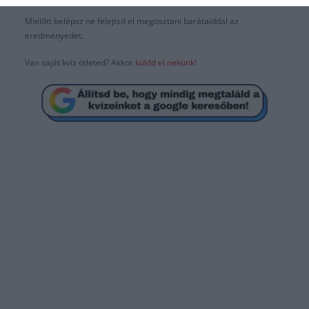
Mielőtt belépsz ne felejtsd el megosztani barátaiddal az
eredményedet.
Van saját kvíz ötleted? Akkor
küldd el nekünk!