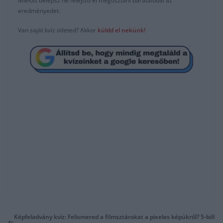
Mielőtt belépsz ne felejtsd el megosztani barátaiddal az
eredményedet.
Van saját kvíz ötleted? Akkor
küldd el nekünk!
Képfeladvány kvíz: Felismered a filmsztárokat a pixeles képükről? 5-ből