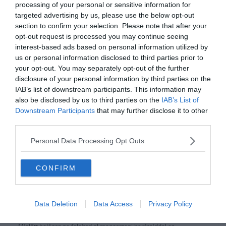
processing of your personal or sensitive information for
targeted advertising by us, please use the below opt-out
section to confirm your selection. Please note that after your
opt-out request is processed you may continue seeing
0%
interest-based ads based on personal information utilized by
us or personal information disclosed to third parties prior to
your opt-out. You may separately opt-out of the further
A Bahama-szigeti Pig
disclosure of your personal information by third parties on the
Beach-en úszó disznók
IAB’s list of downstream participants. This information may
laknak.
also be disclosed by us to third parties on the
IAB’s List of
Downstream Participants
that may further disclose it to other
third parties.
Hamis
Personal Data Processing Opt Outs
Igaz
CONFIRM
Ha érdekelnek további kvízek
itt
megtalálod őket, illetve
Data Deletion
Data Access
Privacy Policy
csatlakozhatsz
F
acebook
csoportunkhoz is.