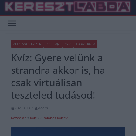
Skip
to
content
ÁLTALÁNOS KVÍZEK
FÖLDRAJZ
KVÍZ
TUDÁSPRÓBA
Kvíz: Gyere velünk a
strandra akkor is, ha
csak virtuálisan
teszteled tudásod!
2021.01.02.
Adam
Kezdőlap
»
Kvíz
»
Általános Kvízek