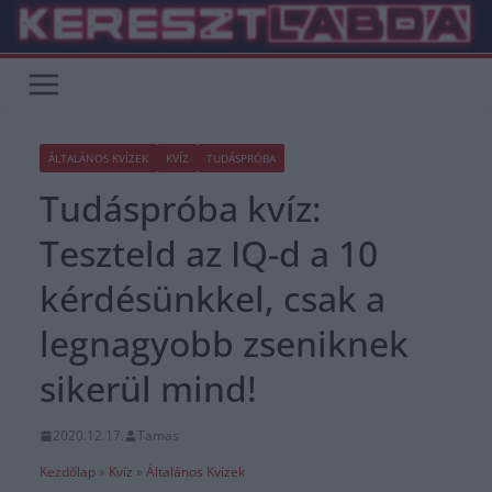
Skip
to
content
ÁLTALÁNOS KVÍZEK
KVÍZ
TUDÁSPRÓBA
Tudáspróba kvíz:
Teszteld az IQ-d a 10
kérdésünkkel, csak a
legnagyobb zseniknek
sikerül mind!
2020.12.17.
Tamas
Kezdőlap
»
Kvíz
»
Általános Kvízek