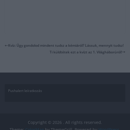
Kvíz: Úgy gondolod mindent tudsz a kémiáról? Lássuk, mennyit tudsz!
Ti küldtétek ezt a kvízt az 1. Világháborúról!
Pushalert leíratkozás
Copyright © 2026
. All rights reserved.
Theme:
ColorMag
by ThemeGrill. Powered by
WordPress
.