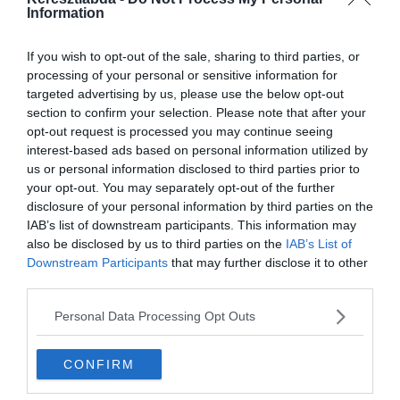
Information
If you wish to opt-out of the sale, sharing to third parties, or
processing of your personal or sensitive information for
targeted advertising by us, please use the below opt-out
section to confirm your selection. Please note that after your
opt-out request is processed you may continue seeing
Ha érdekelnek további kvízek
itt
megtalálod őket, illetve
interest-based ads based on personal information utilized by
csatlakozhatsz
F
acebook
csoportunkhoz is.
us or personal information disclosed to third parties prior to
your opt-out. You may separately opt-out of the further
0%
disclosure of your personal information by third parties on the
IAB’s list of downstream participants. This information may
also be disclosed by us to third parties on the
IAB’s List of
A világ legmélyebb árka a
Downstream Participants
that may further disclose it to other
Mariana-árok, amelynek
third parties.
a legmélyebb pontja
Personal Data Processing Opt Outs
meghaladja a 11
kilómétert.
CONFIRM