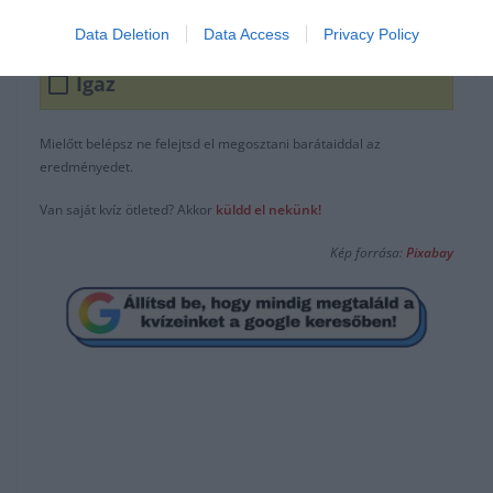
Hamis
Data Deletion
Data Access
Privacy Policy
Igaz
Mielőtt belépsz ne felejtsd el megosztani barátaiddal az
eredményedet.
Van saját kvíz ötleted? Akkor
küldd el nekünk!
Kép forrása:
Pixabay