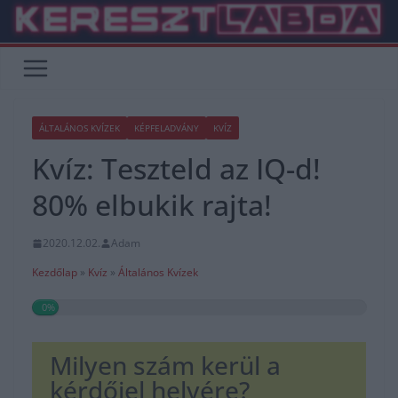
Skip
to
content
ÁLTALÁNOS KVÍZEK
KÉPFELADVÁNY
KVÍZ
Kvíz: Teszteld az IQ-d!
80% elbukik rajta!
2020.12.02.
Adam
Kezdőlap
»
Kvíz
»
Általános Kvízek
0%
Milyen szám kerül a
kérdőjel helyére?