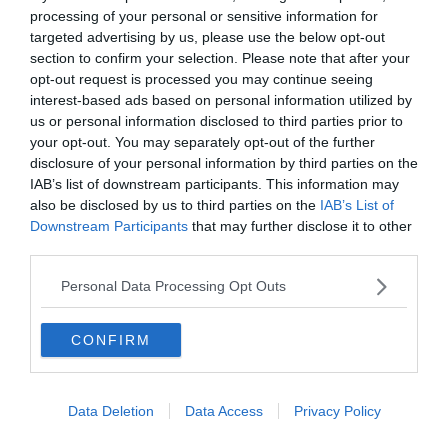
processing of your personal or sensitive information for
targeted advertising by us, please use the below opt-out
section to confirm your selection. Please note that after your
opt-out request is processed you may continue seeing
interest-based ads based on personal information utilized by
us or personal information disclosed to third parties prior to
your opt-out. You may separately opt-out of the further
11
disclosure of your personal information by third parties on the
IAB’s list of downstream participants. This information may
also be disclosed by us to third parties on the
IAB’s List of
10
Downstream Participants
that may further disclose it to other
third parties.
14
Personal Data Processing Opt Outs
CONFIRM
50
Ha érdekelnek további kvízek
itt
megtalálod őket, illetve
Data Deletion
Data Access
Privacy Policy
csatlakozhatsz
F
acebook
csoportunkhoz is.