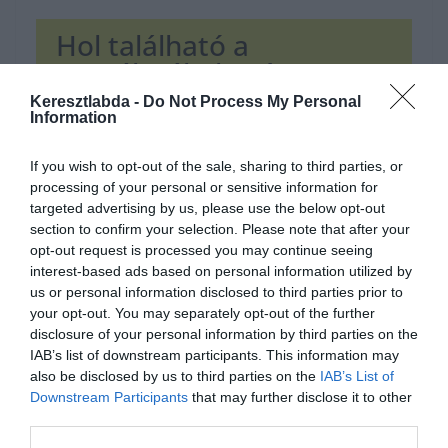
Hol található a
garnélarákok szíve?
Keresztlabda -
Do Not Process My Personal
Information
Mellkasukban
If you wish to opt-out of the sale, sharing to third parties, or
processing of your personal or sensitive information for
A fenekükben
targeted advertising by us, please use the below opt-out
section to confirm your selection. Please note that after your
opt-out request is processed you may continue seeing
Fejükben
interest-based ads based on personal information utilized by
us or personal information disclosed to third parties prior to
your opt-out. You may separately opt-out of the further
Ha érdekelnek további kvízek
itt
megtalálod őket, illetve
disclosure of your personal information by third parties on the
csatlakozhatsz
F
acebook
csoportunkhoz is.
IAB’s list of downstream participants. This information may
Mielőtt belépsz ne felejtsd el megosztani barátaiddal az
also be disclosed by us to third parties on the
IAB’s List of
eredményedet.
Downstream Participants
that may further disclose it to other
third parties.
Van saját kvíz ötleted? Akkor
küld el nekünk!