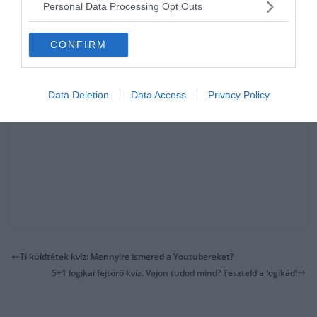
Personal Data Processing Opt Outs
CONFIRM
Data Deletion
Data Access
Privacy Policy
Ti küldtétek kvíz: Mennyire ismered a Youtubereket?
5+1 logikai fejtörő kvíz. Vajon tudod mind? Teszteld a logikád!