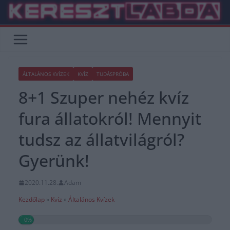
Skip
to
content
ÁLTALÁNOS KVÍZEK
KVÍZ
TUDÁSPRÓBA
8+1 Szuper nehéz kvíz
fura állatokról! Mennyit
tudsz az állatvilágról?
Gyerünk!
2020.11.28.
Adam
Kezdőlap
»
Kvíz
»
Általános Kvízek
0%