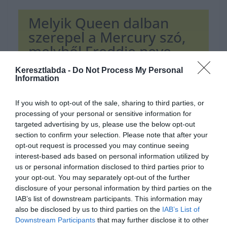
Melyik Queen dalban
szerepel a Mercury szó,
melyből Freddie neve
első felét képzi?
Keresztlabda -
Do Not Process My Personal
Information
My Fairy King
If you wish to opt-out of the sale, sharing to third parties, or
processing of your personal or sensitive information for
targeted advertising by us, please use the below opt-out
Crazy Little Thing Called Love
section to confirm your selection. Please note that after your
opt-out request is processed you may continue seeing
interest-based ads based on personal information utilized by
Bohemian Rapsody
us or personal information disclosed to third parties prior to
your opt-out. You may separately opt-out of the further
disclosure of your personal information by third parties on the
Ha érdekelnek további kvízek
itt
megtalálod őket, illetve
IAB’s list of downstream participants. This information may
csatlakozhatsz
F
acebook
csoportunkhoz is.
also be disclosed by us to third parties on the
IAB’s List of
Mielőtt belépsz ne felejtsd el megosztani barátaiddal az
Downstream Participants
that may further disclose it to other