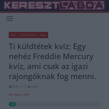
Skip
to
content
KVÍZ
TI KÜLDTÉTEK
ZENE
Ti küldtétek kvíz: Egy
nehéz Freddie Mercury
kvíz, ami csak az igazi
rajongóknak fog menni.
2020.11.27.
Adam
Kezdőlap
»
Kvíz
0%