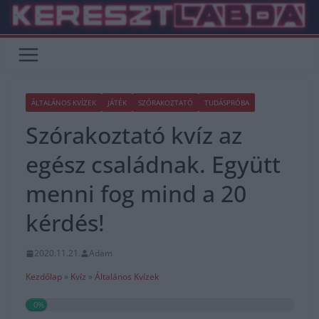
Skip
to
content
ÁLTALÁNOS KVÍZEK
JÁTÉK
SZÓRAKOZTATÓ
TUDÁSPRÓBA
Szórakoztató kvíz az
egész családnak. Együtt
menni fog mind a 20
kérdés!
2020.11.21.
Adam
Kezdőlap
»
Kvíz
»
Általános Kvízek
0%