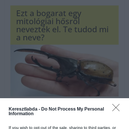
Ezt a bogarat egy
mitológiai hősről
nevezték el. Te tudod mi
a neve?
Hirdetés
Keresztlabda -
Do Not Process My Personal
Information
If you wish to opt-out of the sale, sharing to third parties, or