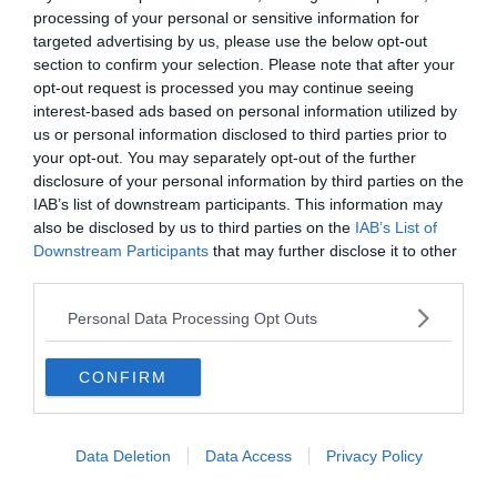
processing of your personal or sensitive information for
targeted advertising by us, please use the below opt-out
section to confirm your selection. Please note that after your
opt-out request is processed you may continue seeing
interest-based ads based on personal information utilized by
us or personal information disclosed to third parties prior to
your opt-out. You may separately opt-out of the further
disclosure of your personal information by third parties on the
IAB’s list of downstream participants. This information may
also be disclosed by us to third parties on the
IAB’s List of
Thorbogár
Downstream Participants
that may further disclose it to other
third parties.
Lokibogár
Personal Data Processing Opt Outs
CONFIRM
Herkulesbogár
Ha érdekelnek további kvízek
itt
megtalálod őket, illetve
Data Deletion
Data Access
Privacy Policy
csatlakozhatsz
F
acebook
csoportunkhoz is.