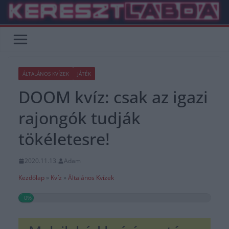
Skip
to
content
ÁLTALÁNOS KVÍZEK
JÁTÉK
DOOM kvíz: csak az igazi
rajongók tudják
tökéletesre!
2020.11.13.
Adam
Kezdőlap
»
Kvíz
»
Általános Kvízek
0%