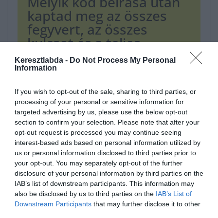
Melyik kód beírása után
kaptad meg az összes
fegyvert, az összes
kulcsot és a teljes
páncélt?
Keresztlabda -
Do Not Process My Personal
Information
IDFA
If you wish to opt-out of the sale, sharing to third parties, or
processing of your personal or sensitive information for
targeted advertising by us, please use the below opt-out
IDKFA
section to confirm your selection. Please note that after your
opt-out request is processed you may continue seeing
interest-based ads based on personal information utilized by
IDCHOPPERS
us or personal information disclosed to third parties prior to
your opt-out. You may separately opt-out of the further
disclosure of your personal information by third parties on the
Ha érdekelnek további kvízek,
itt
megtalálod őket. Illetve
IAB’s list of downstream participants. This information may
csatlakozhatsz a
facebook
csoportunkhoz is.
also be disclosed by us to third parties on the
IAB’s List of
Mielőtt mész ne felejtsd el megosztani barátaiddal az
Downstream Participants
that may further disclose it to other
eredményedet 🙂
third parties.