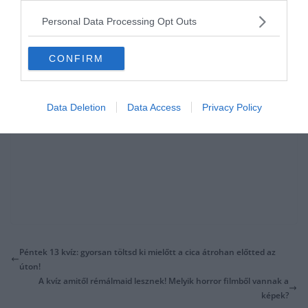
Personal Data Processing Opt Outs
CONFIRM
Data Deletion
Data Access
Privacy Policy
Péntek 13 kvíz: gyorsan töltsd ki mielőtt a cica átrohan előtted az
úton!
A kvíz amitől rémálmaid lesznek! Melyik horror filmből vannak a
képek?