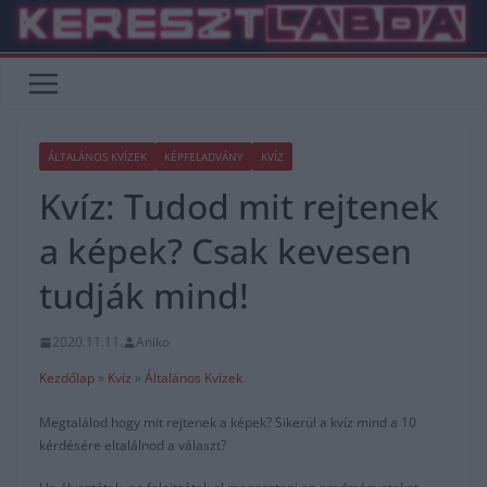
Skip
to
content
ÁLTALÁNOS KVÍZEK
KÉPFELADVÁNY
KVÍZ
Kvíz: Tudod mit rejtenek
a képek? Csak kevesen
tudják mind!
2020.11.11.
Aniko
Kezdőlap
»
Kvíz
»
Általános Kvízek
Megtalálod hogy mit rejtenek a képek? Sikerül a kvíz mind a 10
kérdésére eltalálnod a választ?