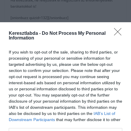
Ha élveztétek, ne felejtsétek el megosztani az eredményeteket
barátaitokkal is!
[onionbuzz quizid=132][/onionbuzz]
Ha érdekelnek további kvízek,
itt
megtalálod őket. Illetve
csatlakozhatsz a
facebook
csoportunkhoz is.
Keresztlabda -
Do Not Process My Personal
Information
Ha tetszett a kvívünk, akkor ide:
Napi ‘Szem’torna kvízünk
kattintva
megtaláljátok az első részét is.
If you wish to opt-out of the sale, sharing to third parties, or
processing of your personal or sensitive information for
targeted advertising by us, please use the below opt-out
section to confirm your selection. Please note that after your
opt-out request is processed you may continue seeing
Hirdetés
interest-based ads based on personal information utilized by
us or personal information disclosed to third parties prior to
your opt-out. You may separately opt-out of the further
disclosure of your personal information by third parties on the
IAB’s list of downstream participants. This information may
also be disclosed by us to third parties on the
IAB’s List of
Downstream Participants
that may further disclose it to other
third parties.