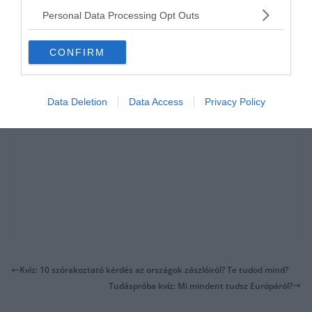
Personal Data Processing Opt Outs
CONFIRM
Data Deletion
Data Access
Privacy Policy
Kvíz: 10 szórakoztató kérdés az országok zászlóiról? Te tudod mind?
Tudáspróba kvíz: Mi mindent tudsz Európáról?