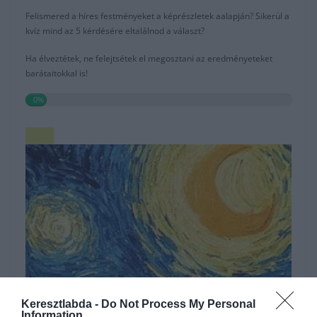
Felismered a híres festményeket a képrészletek aalapján? Sikerül a
kvíz mind az 5 kérdésére eltalálnod a választ?
Ha élveztétek, ne felejtsétek el megosztani az eredményeteket
barátaitokkal is!
0%
Keresztlabda -
Do Not Process My Personal
Information