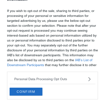
Hirdetés
If you wish to opt-out of the sale, sharing to third parties, or
processing of your personal or sensitive information for
targeted advertising by us, please use the below opt-out
section to confirm your selection. Please note that after your
opt-out request is processed you may continue seeing
interest-based ads based on personal information utilized by
us or personal information disclosed to third parties prior to
your opt-out. You may separately opt-out of the further
disclosure of your personal information by third parties on the
IAB’s list of downstream participants. This information may
also be disclosed by us to third parties on the
IAB’s List of
Downstream Participants
that may further disclose it to other
third parties.
"Öregasszony ibolyával " (művész:
Rippl-Rónai József)
Personal Data Processing Opt Outs
"Csillagos éj" (művész: Vincent van
CONFIRM
Gogh)