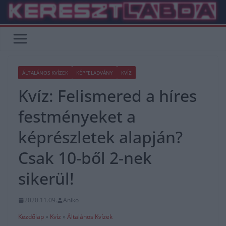
Skip
to
content
ÁLTALÁNOS KVÍZEK
KÉPFELADVÁNY
KVÍZ
Kvíz: Felismered a híres
festményeket a
képrészletek alapján?
Csak 10-ből 2-nek
sikerül!
2020.11.09.
Aniko
Kezdőlap
»
Kvíz
»
Általános Kvízek