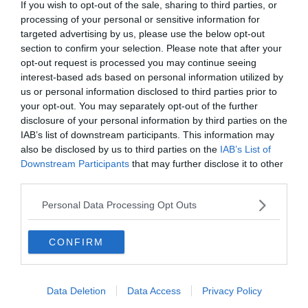
If you wish to opt-out of the sale, sharing to third parties, or
processing of your personal or sensitive information for
targeted advertising by us, please use the below opt-out
section to confirm your selection. Please note that after your
opt-out request is processed you may continue seeing
interest-based ads based on personal information utilized by
us or personal information disclosed to third parties prior to
your opt-out. You may separately opt-out of the further
disclosure of your personal information by third parties on the
IAB’s list of downstream participants. This information may
also be disclosed by us to third parties on the
IAB’s List of
Downstream Participants
that may further disclose it to other
third parties.
"Kerekerdő-mesehíd" - Tirol
Personal Data Processing Opt Outs
"Csillagkapu-híd" - Svájc
CONFIRM
"Rakotz-híd vagy az ördög hídja" -
Németország
Data Deletion
Data Access
Privacy Policy