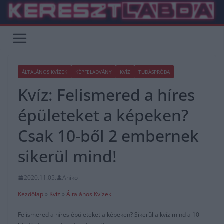
Skip
to
content
ÁLTALÁNOS KVÍZEK
KÉPFELADVÁNY
KVÍZ
TUDÁSPRÓBA
Kvíz: Felismered a híres
épületeket a képeken?
Csak 10-ből 2 embernek
sikerül mind!
2020.11.05.
Aniko
Kezdőlap
»
Kvíz
»
Általános Kvízek
Felismered a híres épületeket a képeken? Sikerül a kvíz mind a 10