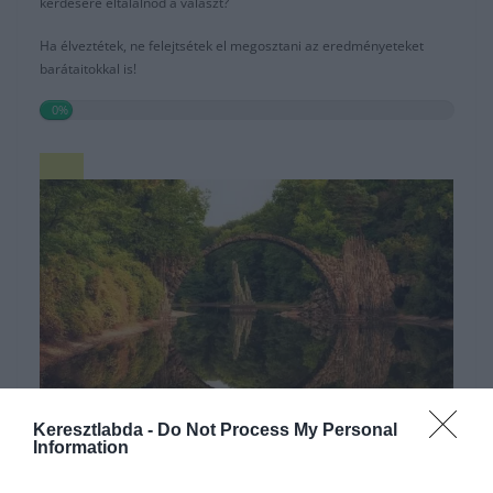
kérdésére eltalálnod a választ?
Ha élveztétek, ne felejtsétek el megosztani az eredményeteket
barátaitokkal is!
0%
Keresztlabda -
Do Not Process My Personal
Information
Hirdetés