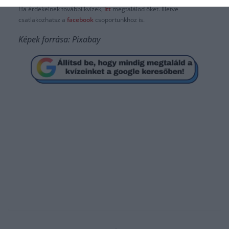
Ha érdekelnek további kvízek,
itt
megtalálod őket. Illetve
csatlakozhatsz a
facebook
csoportunkhoz is.
Képek forrása: Pixabay