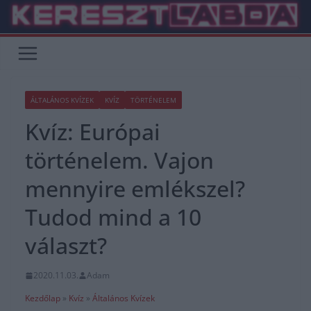
Skip
to
content
ÁLTALÁNOS KVÍZEK
KVÍZ
TÖRTÉNELEM
Kvíz: Európai
történelem. Vajon
mennyire emlékszel?
Tudod mind a 10
választ?
2020.11.03.
Adam
Kezdőlap
»
Kvíz
»
Általános Kvízek