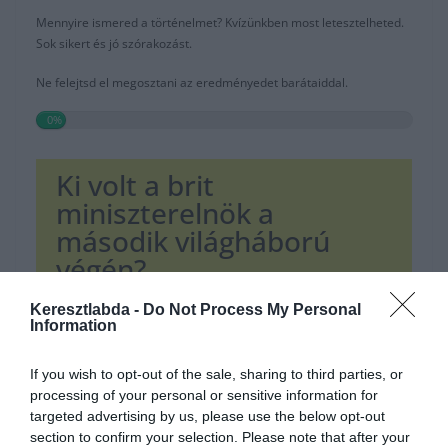
Mennyire ismered a történelmet? Kvízünkben most letesztelheted.
Sok sikert és jó szórakozást.
Ne felejtsd el megosztani az eredményedet barátaiddal.
0%
Ki volt a brit
miniszterelnök a
második világháború
végén?
Keresztlabda -
Do Not Process My Personal
Information
Neville Chamberlain
If you wish to opt-out of the sale, sharing to third parties, or
Winston Churchill
processing of your personal or sensitive information for
targeted advertising by us, please use the below opt-out
section to confirm your selection. Please note that after your