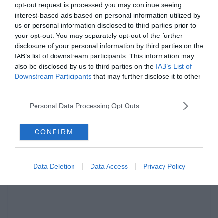
Margaret Thatcher
opt-out request is processed you may continue seeing
interest-based ads based on personal information utilized by
us or personal information disclosed to third parties prior to
Ha érdekelnek további kvízek,
itt
megtalálod őket. Illetve
your opt-out. You may separately opt-out of the further
csatlakozhatsz a
facebook
csoportunkhoz is.
disclosure of your personal information by third parties on the
IAB’s list of downstream participants. This information may
also be disclosed by us to third parties on the
IAB’s List of
Downstream Participants
that may further disclose it to other
third parties.
Hirdetés
Personal Data Processing Opt Outs
CONFIRM
Data Deletion
Data Access
Privacy Policy