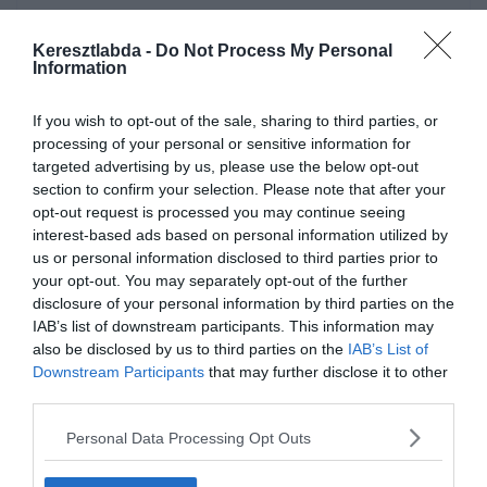
1987-es Brian De Palma
Keresztlabda -
Do Not Process My Personal
Information
gengszteres
mozifilmjében nyújtott
If you wish to opt-out of the sale, sharing to third parties, or
alakításáért megkapta a
processing of your personal or sensitive information for
targeted advertising by us, please use the below opt-out
legjobb
section to confirm your selection. Please note that after your
mellékszereplőnek járó
opt-out request is processed you may continue seeing
Oscar-díjat. Mi volt a film
interest-based ads based on personal information utilized by
us or personal information disclosed to third parties prior to
címe?
your opt-out. You may separately opt-out of the further
disclosure of your personal information by third parties on the
IAB’s list of downstream participants. This information may
A sebhelyesarcú
also be disclosed by us to third parties on the
IAB’s List of
Downstream Participants
that may further disclose it to other
third parties.
Gyilkossághoz öltözve
Personal Data Processing Opt Outs
Aki legyőzte Al Caponét