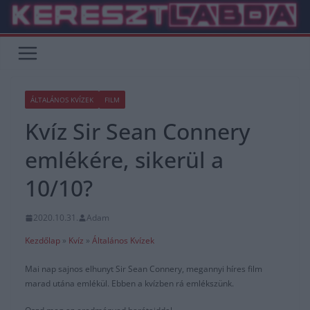
Skip
to
content
ÁLTALÁNOS KVÍZEK
FILM
Kvíz Sir Sean Connery
emlékére, sikerül a
10/10?
2020.10.31.
Adam
Kezdőlap
»
Kvíz
»
Általános Kvízek
Mai nap sajnos elhunyt Sir Sean Connery, megannyi híres film
marad utána emlékül. Ebben a kvízben rá emlékszünk.